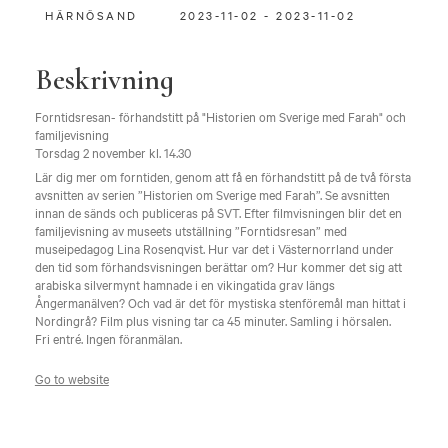
HÄRNÖSAND
2023-11-02 - 2023-11-02
Beskrivning
Forntidsresan- förhandstitt på "Historien om Sverige med Farah" och
familjevisning
Torsdag 2 november kl. 14.30
Lär dig mer om forntiden, genom att få en förhandstitt på de två första
avsnitten av serien ”Historien om Sverige med Farah”. Se avsnitten
innan de sänds och publiceras på SVT. Efter filmvisningen blir det en
familjevisning av museets utställning ”Forntidsresan” med
museipedagog Lina Rosenqvist. Hur var det i Västernorrland under
den tid som förhandsvisningen berättar om? Hur kommer det sig att
arabiska silvermynt hamnade i en vikingatida grav längs
Ångermanälven? Och vad är det för mystiska stenföremål man hittat i
Nordingrå? Film plus visning tar ca 45 minuter. Samling i hörsalen.
Fri entré. Ingen föranmälan.
Go to website