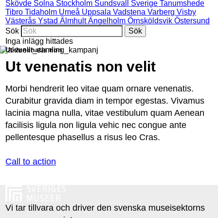
Skövde
Solna
Stockholm
Sundsvall
Sverige
Tanumshede
Tibro
Tidaholm
Umeå
Uppsala
Vadstena
Varberg
Visby
Västerås
Ystad
Älmhult
Ängelholm
Örnsköldsvik
Östersund
Sök
Inga inlägg hittades
Ut venenatis non
Ut venenatis non velit
Morbi hendrerit leo vitae quam ornare venenatis.
Curabitur gravida diam in tempor egestas. Vivamus
lacinia magna nulla, vitae vestibulum quam Aenean
facilisis ligula non ligula vehic nec congue ante
pellentesque phasellus a risus leo Cras.
Call to action
Vi tar tillvara och driver den svenska museisektorns