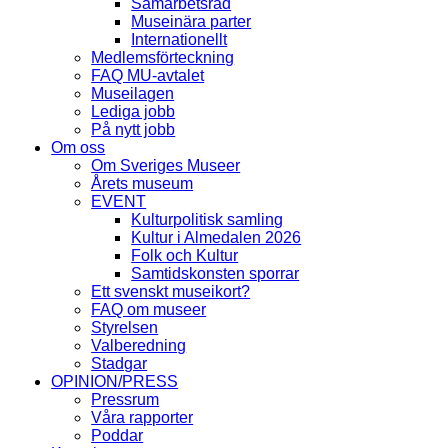
Samarbetsråd
Museinära parter
Internationellt
Medlemsförteckning
FAQ MU-avtalet
Museilagen
Lediga jobb
På nytt jobb
Om oss
Om Sveriges Museer
Årets museum
EVENT
Kulturpolitisk samling
Kultur i Almedalen 2026
Folk och Kultur
Samtidskonsten sporrar
Ett svenskt museikort?
FAQ om museer
Styrelsen
Valberedning
Stadgar
OPINION/PRESS
Pressrum
Våra rapporter
Poddar