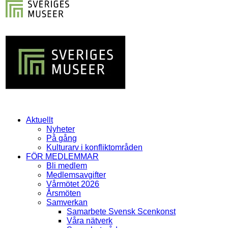
Aktuellt
Nyheter
På gång
Kulturarv i konfliktområden
FÖR MEDLEMMAR
Bli medlem
Medlemsavgifter
Vårmötet 2026
Årsmöten
Samverkan
Samarbete Svensk Scenkonst
Våra nätverk