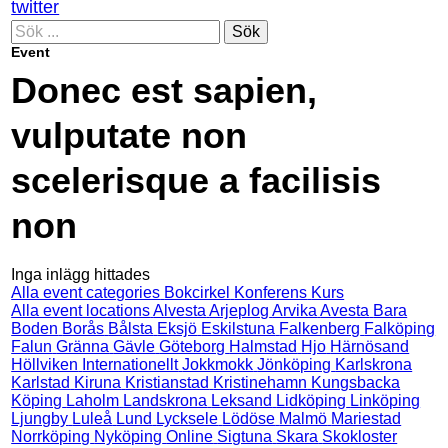
twitter
Sök
Event
Donec est sapien,
vulputate non
scelerisque a facilisis
non
Inga inlägg hittades
Alla event categories
Bokcirkel
Konferens
Kurs
Alla event locations
Alvesta
Arjeplog
Arvika
Avesta
Bara
Boden
Borås
Bålsta
Eksjö
Eskilstuna
Falkenberg
Falköping
Falun
Gränna
Gävle
Göteborg
Halmstad
Hjo
Härnösand
Höllviken
Internationellt
Jokkmokk
Jönköping
Karlskrona
Karlstad
Kiruna
Kristianstad
Kristinehamn
Kungsbacka
Köping
Laholm
Landskrona
Leksand
Lidköping
Linköping
Ljungby
Luleå
Lund
Lycksele
Lödöse
Malmö
Mariestad
Norrköping
Nyköping
Online
Sigtuna
Skara
Skokloster