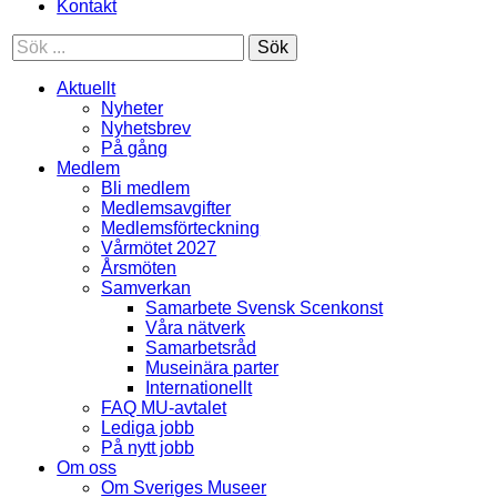
Kontakt
Sök
Aktuellt
Nyheter
Nyhetsbrev
På gång
Medlem
Bli medlem
Medlemsavgifter
Medlemsförteckning
Vårmötet 2027
Årsmöten
Samverkan
Samarbete Svensk Scenkonst
Våra nätverk
Samarbetsråd
Museinära parter
Internationellt
FAQ MU-avtalet
Lediga jobb
På nytt jobb
Om oss
Om Sveriges Museer