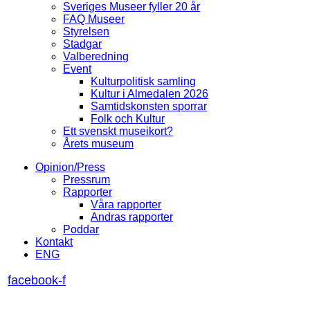
Sveriges Museer fyller 20 år
FAQ Museer
Styrelsen
Stadgar
Valberedning
Event
Kulturpolitisk samling
Kultur i Almedalen 2026
Samtidskonsten sporrar
Folk och Kultur
Ett svenskt museikort?
Årets museum
Opinion/Press
Pressrum
Rapporter
Våra rapporter
Andras rapporter
Poddar
Kontakt
ENG
facebook-f