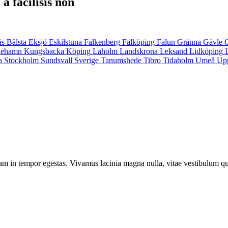
a facilisis non
ås
Bålsta
Eksjö
Eskilstuna
Falkenberg
Falköping
Falun
Gränna
Gävle
inehamn
Kungsbacka
Köping
Laholm
Landskrona
Leksand
Lidköping
a
Stockholm
Sundsvall
Sverige
Tanumshede
Tibro
Tidaholm
Umeå
Up
am in tempor egestas. Vivamus lacinia magna nulla, vitae vestibulum qu