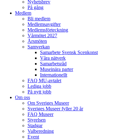
Nyhetsbrev
På gång
Medlem
Bli medlem
Medlemsavgifter
Medlemsförteckning
Vårmötet 2027
Årsmöten
Samverkan
Samarbete Svensk Scenkonst
Våra nätverk
Samarbetsråd
Museinära parter
Internationellt
FAQ MU-avtalet
Lediga jobb
På nytt jobb
Om oss
Om Sveriges Museer
Sveriges Museer fyller 20 år
FAQ Museer
Styrelsen
Stadgar
Valberedning
Event