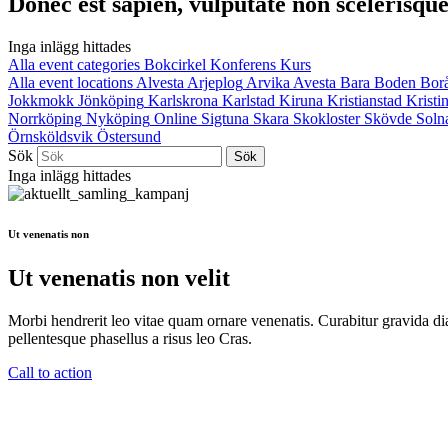
Donec est sapien, vulputate non scelerisque 
Inga inlägg hittades
Alla event categories
Bokcirkel
Konferens
Kurs
Alla event locations
Alvesta
Arjeplog
Arvika
Avesta
Bara
Boden
Bor
Jokkmokk
Jönköping
Karlskrona
Karlstad
Kiruna
Kristianstad
Krist
Norrköping
Nyköping
Online
Sigtuna
Skara
Skokloster
Skövde
Soln
Örnsköldsvik
Östersund
Sök
Inga inlägg hittades
Ut venenatis non
Ut venenatis non velit
Morbi hendrerit leo vitae quam ornare venenatis. Curabitur gravida di
pellentesque phasellus a risus leo Cras.
Call to action