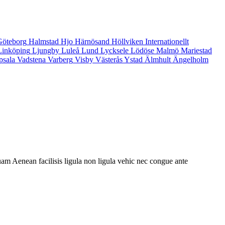
Göteborg
Halmstad
Hjo
Härnösand
Höllviken
Internationellt
Linköping
Ljungby
Luleå
Lund
Lycksele
Lödöse
Malmö
Mariestad
psala
Vadstena
Varberg
Visby
Västerås
Ystad
Älmhult
Ängelholm
am Aenean facilisis ligula non ligula vehic nec congue ante