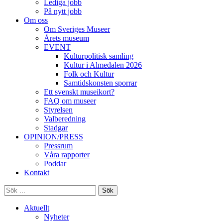
Lediga jobb
På nytt jobb
Om oss
Om Sveriges Museer
Årets museum
EVENT
Kulturpolitisk samling
Kultur i Almedalen 2026
Folk och Kultur
Samtidskonsten sporrar
Ett svenskt museikort?
FAQ om museer
Styrelsen
Valberedning
Stadgar
OPINION/PRESS
Pressrum
Våra rapporter
Poddar
Kontakt
Sök
Aktuellt
Nyheter