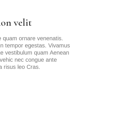
on velit
ae quam ornare venenatis.
 in tempor egestas. Vivamus
itae vestibulum quam Aenean
la vehic nec congue ante
 risus leo Cras.