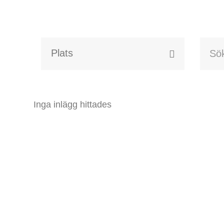
Alla event locations
Alvesta
Inga inlägg hittades
Arjeplog
Arvika
Avesta
Bara
Boden