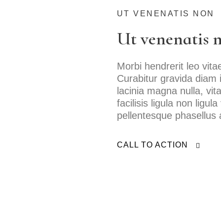
Borås
UT VENENATIS NON
Bålsta
Ut venenatis n
Eksjö
Eskilstuna
Morbi hendrerit leo vit
Curabitur gravida diam
Falkenberg
lacinia magna nulla, v
facilisis ligula non ligu
Falköping
pellentesque phasellus a
Falun
Gränna
CALL TO ACTION
Gävle
Göteborg
Halmstad