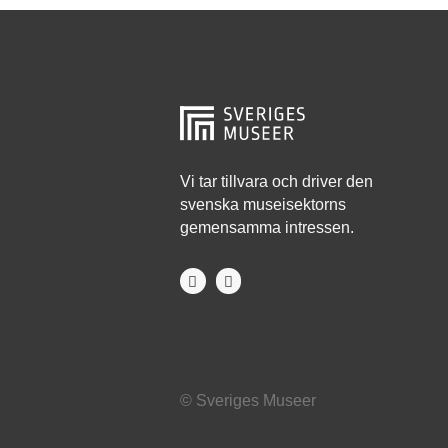
Hjo
Härnösand
Höllviken
Internationellt
Jokkmokk
Vi tar tillvara och driver den
svenska museisektorns
Jönköping
gemensamma intressen.
Karlskrona
Karlstad
Kiruna
Kristianstad
© Sveriges Museer
Kristinehamn