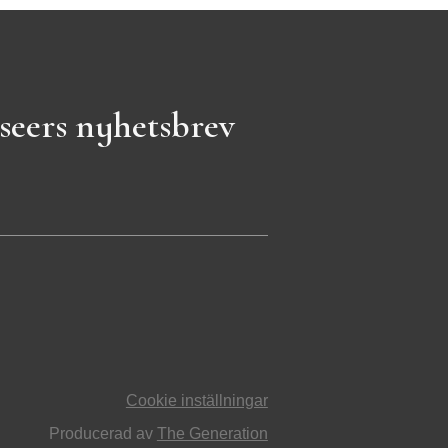
seers nyhetsbrev
Cookie inställningar
Producerad av
The Generation