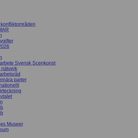
i konfliktområden
MAR
m
gifter
2026
n
rbete Svensk Scenkonst
 nätverk
rbetsråd
inära parter
nationellt
rteckning
talet
en
bb
bb
ges Museer
seum