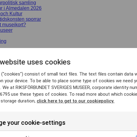
urpolitisk samling
ur i Almedalen 2026
 och Kultur
idskonsten sporrar
t museikort?
useer
ing
SS
 website uses cookies
rter
("cookies") consist of small text files. The text files contain data w
on your device. To be able to place some type of cookies we need y
Sök
. We at RIKSFÖRBUNDET SVERIGES MUSEER, corporate identity nu
6795 use these types of cookies. To read more about which cooki
 storage duration,
click here to get to our cookiepolicy.
e your cookie-settings