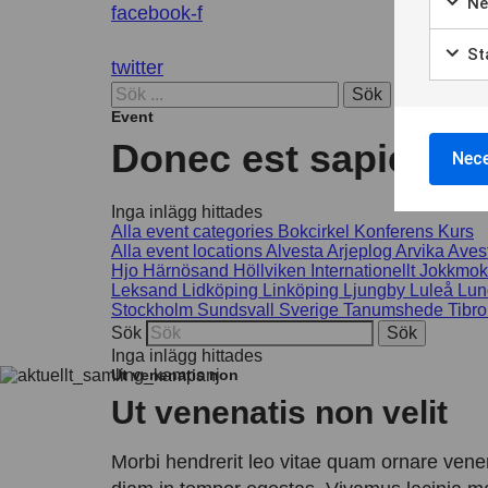
Ne
facebook-f
Sta
twitter
Sök
Event
Donec est sapien, vu
Nece
Inga inlägg hittades
Alla event categories
Bokcirkel
Konferens
Kurs
Alla event locations
Alvesta
Arjeplog
Arvika
Aves
Hjo
Härnösand
Höllviken
Internationellt
Jokkmok
Leksand
Lidköping
Linköping
Ljungby
Luleå
Lun
Stockholm
Sundsvall
Sverige
Tanumshede
Tibro
Sök
Inga inlägg hittades
Ut venenatis non
Ut venenatis non velit
Morbi hendrerit leo vitae quam ornare venen