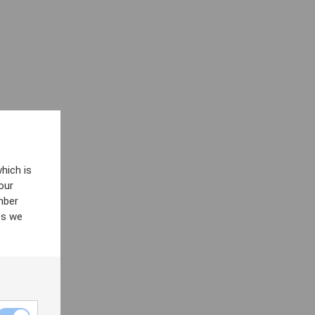
hich is
our
mber
es we