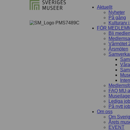
Aktuellt
Nyheter
På gång
Kulturarv 
FÖR MEDLEM
Bli medle
Medlemsav
Vårmötet 
Årsmöten
Samverka
Sama
Våra
Sama
Muse
Inter
Medlemsfö
FAQ MU-av
Museilag
Lediga jo
På nytt jo
Om oss
Om Sveri
Årets mu
EVENT