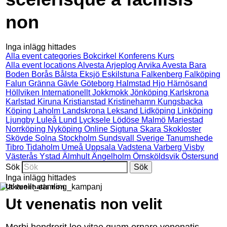
non
Inga inlägg hittades
Alla event categories
Bokcirkel
Konferens
Kurs
Alla event locations
Alvesta
Arjeplog
Arvika
Avesta
Bara
Boden
Borås
Bålsta
Eksjö
Eskilstuna
Falkenberg
Falköping
Falun
Gränna
Gävle
Göteborg
Halmstad
Hjo
Härnösand
Höllviken
Internationellt
Jokkmokk
Jönköping
Karlskrona
Karlstad
Kiruna
Kristianstad
Kristinehamn
Kungsbacka
Köping
Laholm
Landskrona
Leksand
Lidköping
Linköping
Ljungby
Luleå
Lund
Lycksele
Lödöse
Malmö
Mariestad
Norrköping
Nyköping
Online
Sigtuna
Skara
Skokloster
Skövde
Solna
Stockholm
Sundsvall
Sverige
Tanumshede
Tibro
Tidaholm
Umeå
Uppsala
Vadstena
Varberg
Visby
Västerås
Ystad
Älmhult
Ängelholm
Örnsköldsvik
Östersund
Sök
Inga inlägg hittades
Ut venenatis non
Ut venenatis non velit