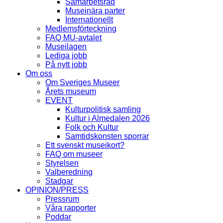
Samarbetsråd
Museinära parter
Internationellt
Medlemsförteckning
FAQ MU-avtalet
Museilagen
Lediga jobb
På nytt jobb
Om oss
Om Sveriges Museer
Årets museum
EVENT
Kulturpolitisk samling
Kultur i Almedalen 2026
Folk och Kultur
Samtidskonsten sporrar
Ett svenskt museikort?
FAQ om museer
Styrelsen
Valberedning
Stadgar
OPINION/PRESS
Pressrum
Våra rapporter
Poddar