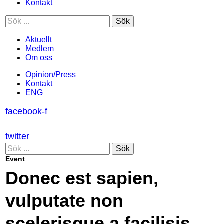
Kontakt
Sök
Aktuellt
Medlem
Om oss
Opinion/Press
Kontakt
ENG
facebook-f
twitter
Sök
Event
Donec est sapien,
vulputate non
scelerisque a facilisis