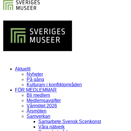
Aktuellt
Nyheter
På gång
Kulturarv i konfliktområden
FÖR MEDLEMMAR
Bli medlem
Medlemsavgifter
Vårmötet 2026
Årsmöten
Samverkan
Samarbete Svensk Scenkonst
Våra nätverk