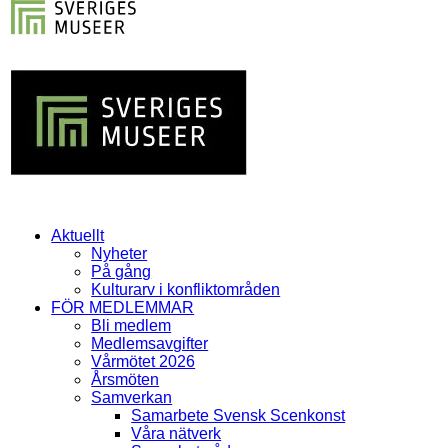
Aktuellt
Nyheter
På gång
Kulturarv i konfliktområden
FÖR MEDLEMMAR
Bli medlem
Medlemsavgifter
Vårmötet 2026
Årsmöten
Samverkan
Samarbete Svensk Scenkonst
Våra nätverk