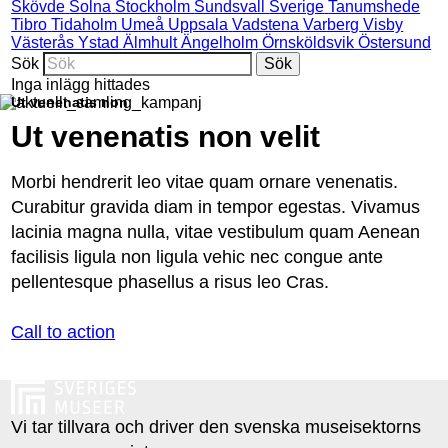
Skövde
Solna
Stockholm
Sundsvall
Sverige
Tanumshede
Tibro
Tidaholm
Umeå
Uppsala
Vadstena
Varberg
Visby
Västerås
Ystad
Älmhult
Ängelholm
Örnsköldsvik
Östersund
Sök
Inga inlägg hittades
Ut venenatis non
Ut venenatis non velit
Morbi hendrerit leo vitae quam ornare venenatis.
Curabitur gravida diam in tempor egestas. Vivamus
lacinia magna nulla, vitae vestibulum quam Aenean
facilisis ligula non ligula vehic nec congue ante
pellentesque phasellus a risus leo Cras.
Call to action
Vi tar tillvara och driver den svenska museisektorns