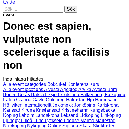
twitter
Sök
Event
Donec est sapien,
vulputate non
scelerisque a facilisis
non
Inga inlägg hittades
Alla event categories
Bokcirkel
Konferens
Kurs
Alla event locations
Alvesta
Arjeplog
Arvika
Avesta
Bara
Boden
Borås
Bålsta
Eksjö
Eskilstuna
Falkenberg
Falköping
Falun
Gränna
Gävle
Göteborg
Halmstad
Hjo
Härnösand
Höllviken
Internationellt
Jokkmokk
Jönköping
Karlskrona
Karlstad
Kiruna
Kristianstad
Kristinehamn
Kungsbacka
Köping
Laholm
Landskrona
Leksand
Lidköping
Linköping
Ljungby
Luleå
Lund
Lycksele
Lödöse
Malmö
Mariestad
Norrköping
Nyköping
Online
Sigtuna
Skara
Skokloster