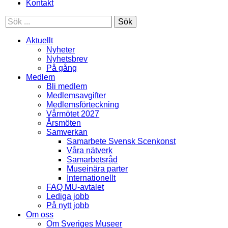
Kontakt
Sök
Aktuellt
Nyheter
Nyhetsbrev
På gång
Medlem
Bli medlem
Medlemsavgifter
Medlemsförteckning
Vårmötet 2027
Årsmöten
Samverkan
Samarbete Svensk Scenkonst
Våra nätverk
Samarbetsråd
Museinära parter
Internationellt
FAQ MU-avtalet
Lediga jobb
På nytt jobb
Om oss
Om Sveriges Museer