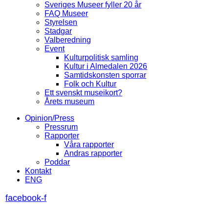
Sveriges Museer fyller 20 år
FAQ Museer
Styrelsen
Stadgar
Valberedning
Event
Kulturpolitisk samling
Kultur i Almedalen 2026
Samtidskonsten sporrar
Folk och Kultur
Ett svenskt museikort?
Årets museum
Opinion/Press
Pressrum
Rapporter
Våra rapporter
Andras rapporter
Poddar
Kontakt
ENG
facebook-f