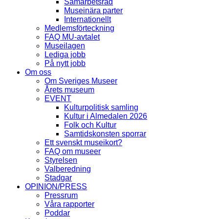
Samarbetsråd
Museinära parter
Internationellt
Medlemsförteckning
FAQ MU-avtalet
Museilagen
Lediga jobb
På nytt jobb
Om oss
Om Sveriges Museer
Årets museum
EVENT
Kulturpolitisk samling
Kultur i Almedalen 2026
Folk och Kultur
Samtidskonsten sporrar
Ett svenskt museikort?
FAQ om museer
Styrelsen
Valberedning
Stadgar
OPINION/PRESS
Pressrum
Våra rapporter
Poddar