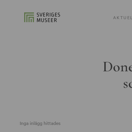
AKTUE
Done
s
Inga inlägg hittades