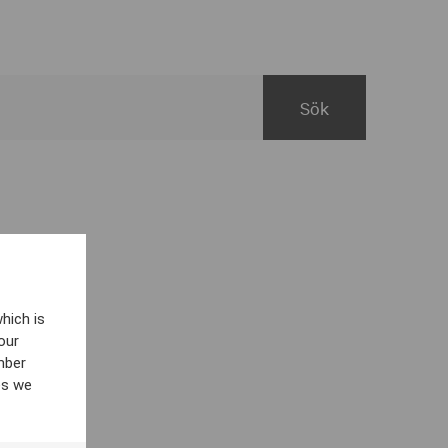
hich is
our
mber
es we