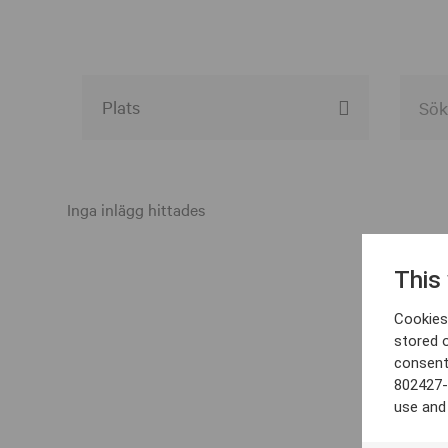
Alla event locations
Alvesta
Inga inlägg hittades
Arjeplog
This
Arvika
Cookies 
Avesta
stored 
consent
Bara
802427-
Boden
use and