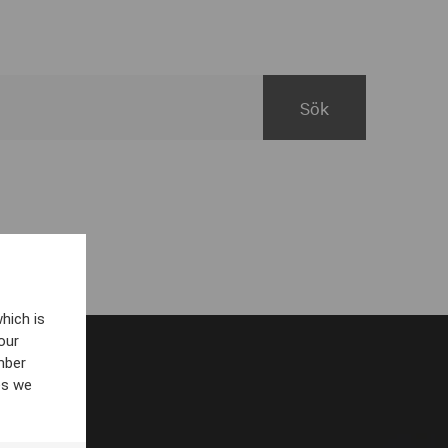
hich is
our
mber
es we