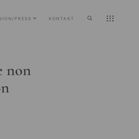
NION/PRESS
KONTAKT
e non
on