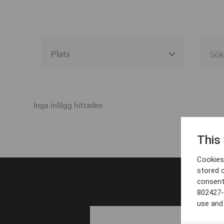
Alla event locations
Alvesta
Inga inlägg hittades
Arjeplog
This
Arvika
Cookies 
Avesta
stored 
consent
Bara
802427-
Boden
use and