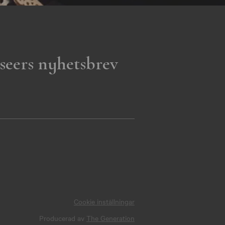
seers nyhetsbrev
Cookie inställningar
Producerad av
The Generation