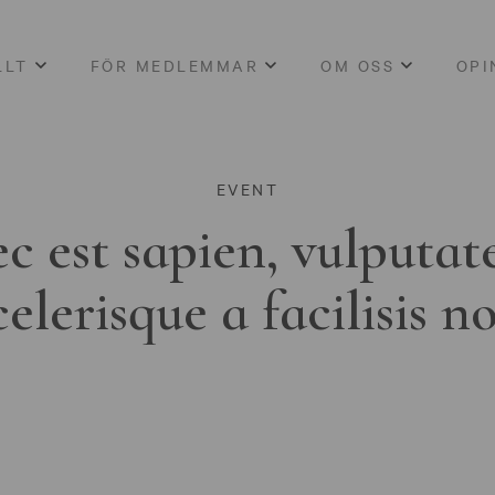
LLT
FÖR MEDLEMMAR
OM OSS
OPI
EVENT
c est sapien, vulputat
celerisque a facilisis n