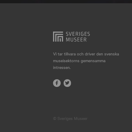
Hjo
Härnösand
Höllviken
Internationellt
Jokkmokk
Vi tar tillvara och driver den svenska
museisektorns gemensamma
Jönköping
intressen.
Karlskrona
Karlstad
Kiruna
Kristianstad
© Sveriges Museer
Kristinehamn