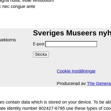
gna nulla, vitae vestibulum
ic nec congue ante
Sveriges Museers ny
isektorns
E-post
Cookie inställningar
Producerad av
The Genera
 files contain data which is stored on your device. To be
ntity number 802427-6795 use these types of cookie