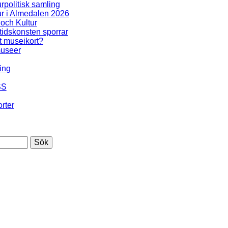
urpolitisk samling
ur i Almedalen 2026
 och Kultur
idskonsten sporrar
t museikort?
useer
ing
SS
rter
Sök