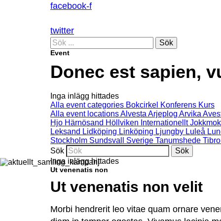
facebook-f
twitter
Sök
Event
Donec est sapien, vu
Inga inlägg hittades
Alla event categories
Bokcirkel
Konferens
Kurs
Alla event locations
Alvesta
Arjeplog
Arvika
Aves
Hjo
Härnösand
Höllviken
Internationellt
Jokkmok
Leksand
Lidköping
Linköping
Ljungby
Luleå
Lun
Stockholm
Sundsvall
Sverige
Tanumshede
Tibro
Sök
Inga inlägg hittades
Ut venenatis non
Ut venenatis non velit
Morbi hendrerit leo vitae quam ornare venen