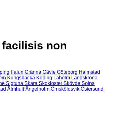
facilisis non
ping
Falun
Gränna
Gävle
Göteborg
Halmstad
amn
Kungsbacka
Köping
Laholm
Landskrona
ne
Sigtuna
Skara
Skokloster
Skövde
Solna
tad
Älmhult
Ängelholm
Örnsköldsvik
Östersund