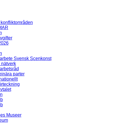
i konfliktområden
MAR
m
gifter
2026
n
rbete Svensk Scenkonst
 nätverk
rbetsråd
inära parter
nationellt
rteckning
talet
en
bb
bb
ges Museer
seum