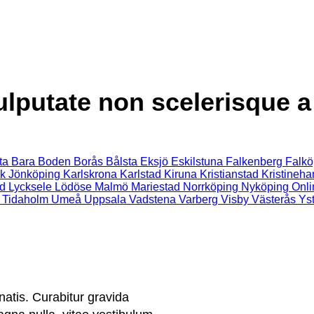
lputate non scelerisque a 
ta
Bara
Boden
Borås
Bålsta
Eksjö
Eskilstuna
Falkenberg
Falkö
k
Jönköping
Karlskrona
Karlstad
Kiruna
Kristianstad
Kristineh
d
Lycksele
Lödöse
Malmö
Mariestad
Norrköping
Nyköping
Onli
Tidaholm
Umeå
Uppsala
Vadstena
Varberg
Visby
Västerås
Ys
atis. Curabitur gravida