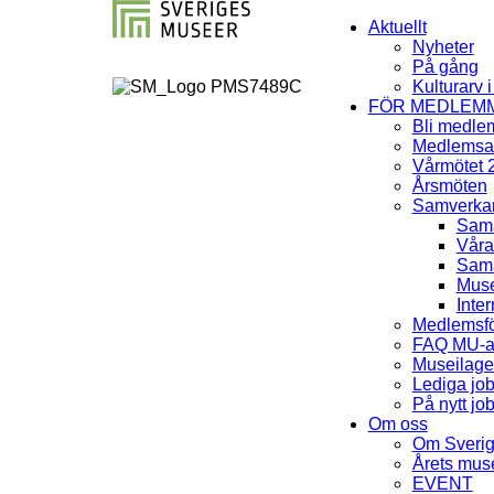
Aktuellt
Nyheter
På gång
Kulturarv 
FÖR MEDLEM
Bli medle
Medlemsav
Vårmötet 
Årsmöten
Samverka
Sama
Våra
Sama
Muse
Inter
Medlemsfö
FAQ MU-av
Museilag
Lediga jo
På nytt jo
Om oss
Om Sveri
Årets mu
EVENT