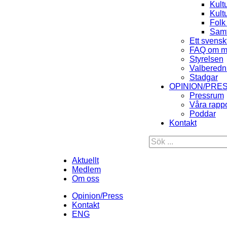
Kult
Kult
Folk
Samt
Ett svensk
FAQ om m
Styrelsen
Valberedn
Stadgar
OPINION/PRE
Pressrum
Våra rappo
Poddar
Kontakt
Aktuellt
Medlem
Om oss
Opinion/Press
Kontakt
ENG