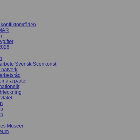
i konfliktområden
MAR
m
gifter
2026
n
rbete Svensk Scenkonst
 nätverk
rbetsråd
inära parter
nationellt
rteckning
talet
en
bb
bb
ges Museer
seum