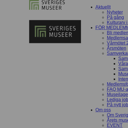
Aktuellt
Nyheter
På gång
Kulturarv 
FÖR MEDLEM
Bli medle
Medlemsav
Vårmötet 
Årsmöten
Samverka
Sama
Våra
Sama
Muse
Inter
Medlemsfö
FAQ MU-av
Museilag
Lediga jo
På nytt jo
Om oss
Om Sveri
Årets mu
EVENT