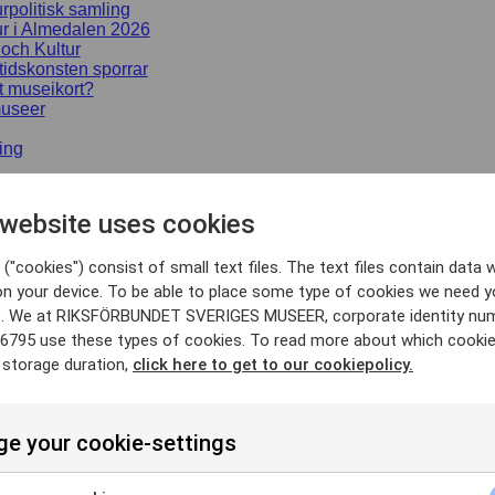
urpolitisk samling
ur i Almedalen 2026
 och Kultur
idskonsten sporrar
t museikort?
useer
ing
SS
 website uses cookies
rter
("cookies") consist of small text files. The text files contain data w
on your device. To be able to place some type of cookies we need y
Sök
. We at RIKSFÖRBUNDET SVERIGES MUSEER, corporate identity nu
6795 use these types of cookies. To read more about which cooki
 storage duration,
click here to get to our cookiepolicy.
e your cookie-settings