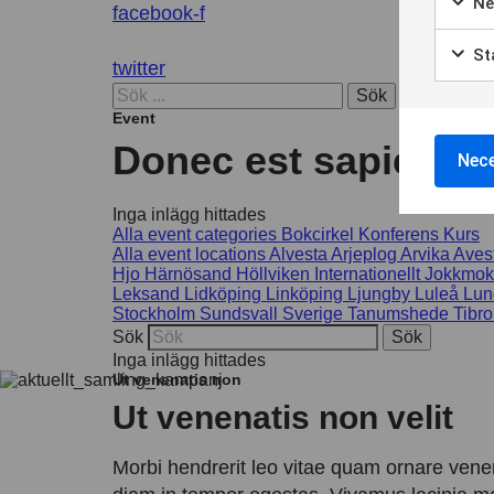
Ne
facebook-f
Sta
twitter
Sök
Event
Donec est sapien, vu
Nece
Inga inlägg hittades
Alla event categories
Bokcirkel
Konferens
Kurs
Alla event locations
Alvesta
Arjeplog
Arvika
Aves
Hjo
Härnösand
Höllviken
Internationellt
Jokkmok
Leksand
Lidköping
Linköping
Ljungby
Luleå
Lun
Stockholm
Sundsvall
Sverige
Tanumshede
Tibro
Sök
Inga inlägg hittades
Ut venenatis non
Ut venenatis non velit
Morbi hendrerit leo vitae quam ornare venen