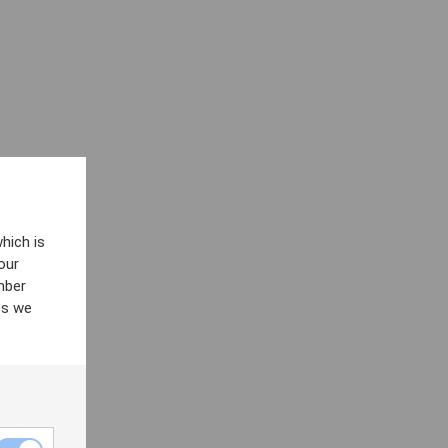
hich is
our
mber
es we