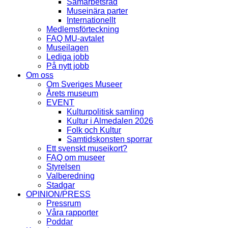
Samarbetsråd
Museinära parter
Internationellt
Medlemsförteckning
FAQ MU-avtalet
Museilagen
Lediga jobb
På nytt jobb
Om oss
Om Sveriges Museer
Årets museum
EVENT
Kulturpolitisk samling
Kultur i Almedalen 2026
Folk och Kultur
Samtidskonsten sporrar
Ett svenskt museikort?
FAQ om museer
Styrelsen
Valberedning
Stadgar
OPINION/PRESS
Pressrum
Våra rapporter
Poddar