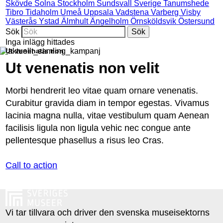
Skövde
Solna
Stockholm
Sundsvall
Sverige
Tanumshede
Tibro
Tidaholm
Umeå
Uppsala
Vadstena
Varberg
Visby
Västerås
Ystad
Älmhult
Ängelholm
Örnsköldsvik
Östersund
Sök
Inga inlägg hittades
Ut venenatis non
Ut venenatis non velit
Morbi hendrerit leo vitae quam ornare venenatis.
Curabitur gravida diam in tempor egestas. Vivamus
lacinia magna nulla, vitae vestibulum quam Aenean
facilisis ligula non ligula vehic nec congue ante
pellentesque phasellus a risus leo Cras.
Call to action
Vi tar tillvara och driver den svenska museisektorns