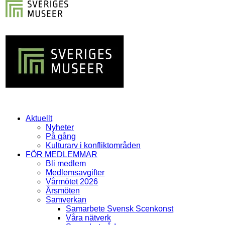
Aktuellt
Nyheter
På gång
Kulturarv i konfliktområden
FÖR MEDLEMMAR
Bli medlem
Medlemsavgifter
Vårmötet 2026
Årsmöten
Samverkan
Samarbete Svensk Scenkonst
Våra nätverk