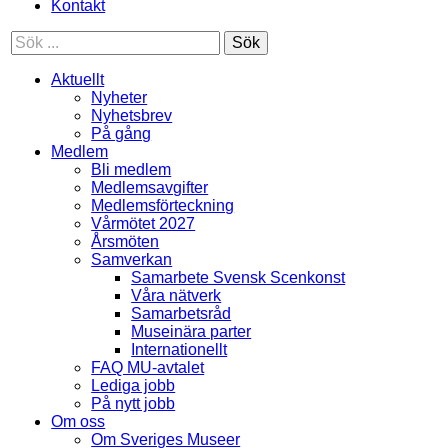
Kontakt
Sök
Aktuellt
Nyheter
Nyhetsbrev
På gång
Medlem
Bli medlem
Medlemsavgifter
Medlemsförteckning
Vårmötet 2027
Årsmöten
Samverkan
Samarbete Svensk Scenkonst
Våra nätverk
Samarbetsråd
Museinära parter
Internationellt
FAQ MU-avtalet
Lediga jobb
På nytt jobb
Om oss
Om Sveriges Museer