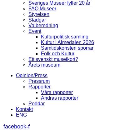
Sveriges Museer fyller 20 år
FAQ Museer
Styrelsen
Stadgar
Valberedning
Event
Kulturpolitisk samling
Kultur i Almedalen 2026
Samtidskonsten sporrar
Folk och Kultur
Ett svenskt museikort?
Årets museum
Opinion/Press
Pressrum
Rapporter
Våra rapporter
Andras rapporter
Poddar
Kontakt
ENG
facebook-f