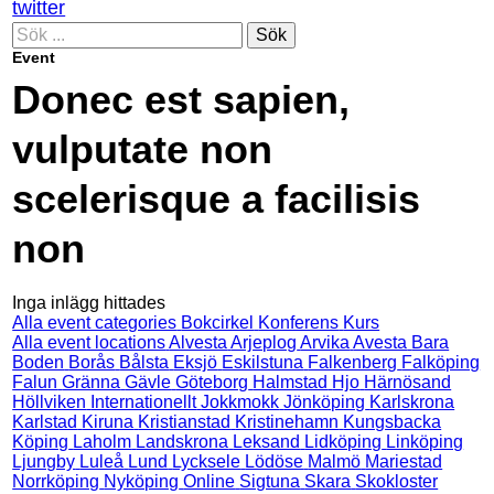
twitter
Sök
Event
Donec est sapien,
vulputate non
scelerisque a facilisis
non
Inga inlägg hittades
Alla event categories
Bokcirkel
Konferens
Kurs
Alla event locations
Alvesta
Arjeplog
Arvika
Avesta
Bara
Boden
Borås
Bålsta
Eksjö
Eskilstuna
Falkenberg
Falköping
Falun
Gränna
Gävle
Göteborg
Halmstad
Hjo
Härnösand
Höllviken
Internationellt
Jokkmokk
Jönköping
Karlskrona
Karlstad
Kiruna
Kristianstad
Kristinehamn
Kungsbacka
Köping
Laholm
Landskrona
Leksand
Lidköping
Linköping
Ljungby
Luleå
Lund
Lycksele
Lödöse
Malmö
Mariestad
Norrköping
Nyköping
Online
Sigtuna
Skara
Skokloster