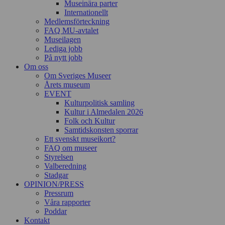
Museinära parter
Internationellt
Medlemsförteckning
FAQ MU-avtalet
Museilagen
Lediga jobb
På nytt jobb
Om oss
Om Sveriges Museer
Årets museum
EVENT
Kulturpolitisk samling
Kultur i Almedalen 2026
Folk och Kultur
Samtidskonsten sporrar
Ett svenskt museikort?
FAQ om museer
Styrelsen
Valberedning
Stadgar
OPINION/PRESS
Pressrum
Våra rapporter
Poddar
Kontakt