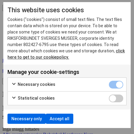
Sök
This website uses cookies
Aktuellt
Cookies ("cookies") consist of small text files. The text files
Medlem
contain data which is stored on your device. To be able to
Om oss
place some type of cookies we need your consent. We at
RIKSFÖRBUNDET SVERIGES MUSEER, corporate identity
Opinion/Press
number 802427-6795 use these types of cookies. To read
Kontakt
ENG
more about which cookies we use and storage duration,
click
here to get to our cookiepolicy.
facebook-f
twitter
Manage your cookie-settings
Sök
Necessary cookies
Event
Statistical cookies
Donec est sapien, vulputate non
scelerisque a facilisis non
Necessary only
Accept all
Inga inlägg hittades