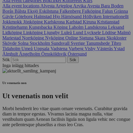
Alla event categories
Bokcirkel
Konferens
Kurs
Alla event locations
Alvesta
Arjeplog
Arvika
Avesta
Bara
Boden
Borås
Bålsta
Eksjö
Eskilstuna
Falkenberg
Falköping
Falun
Gränna
Gävle
Göteborg
Halmstad
Hjo
Härnösand
Höllviken
Internationellt
Jokkmokk
Jönköping
Karlskrona
Karlstad
Kiruna
Kristianstad
Kristinehamn
Kungsbacka
Köping
Laholm
Landskrona
Leksand
Lidköping
Linköping
Ljungby
Luleå
Lund
Lycksele
Lödöse
Malmö
Mariestad
Norrköping
Nyköping
Online
Sigtuna
Skara
Skokloster
Skövde
Solna
Stockholm
Sundsvall
Sverige
Tanumshede
Tibro
Tidaholm
Umeå
Uppsala
Vadstena
Varberg
Visby
Västerås
Ystad
Älmhult
Ängelholm
Örnsköldsvik
Östersund
Sök
Inga inlägg hittades
Ut venenatis non
Ut venenatis non velit
Morbi hendrerit leo vitae quam ornare venenatis. Curabitur gravida
diam in tempor egestas. Vivamus lacinia magna nulla, vitae
vestibulum quam Aenean facilisis ligula non ligula vehic nec congue
ante pellentesque phasellus a risus leo Cras.