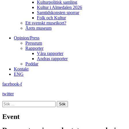
Kulturpolitisk samling
Kultur i Almedalen 2026
Samtidskonsten sporrar
Folk och Kultur
Ett svenskt museikort?
Årets museum
Opinion/Press
Pressrum
Rapporter
Våra rapporter
Andras rapporter
Poddar
Kontakt
ENG
facebook-f
twitter
Sök
Event