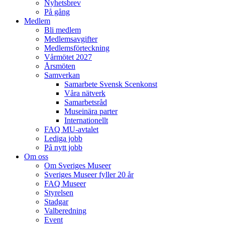
Nyhetsbrev
På gång
Medlem
Bli medlem
Medlemsavgifter
Medlemsförteckning
Vårmötet 2027
Årsmöten
Samverkan
Samarbete Svensk Scenkonst
Våra nätverk
Samarbetsråd
Museinära parter
Internationellt
FAQ MU-avtalet
Lediga jobb
På nytt jobb
Om oss
Om Sveriges Museer
Sveriges Museer fyller 20 år
FAQ Museer
Styrelsen
Stadgar
Valberedning
Event