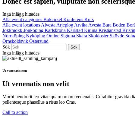
Donec est sapien, vulputate non scelerisque 
Inga inlägg hittades
Alla event categories
Bokcirkel
Konferens
Kurs
Alla event locations
Alvesta
Arjeplog
Arvika
Avesta
Bara
Boden
Bor
Jokkmokk
Jönköping
Karlskrona
Karlstad
Kiruna
Kristianstad
Krist
Norrköping
Nyköping
Online
Sigtuna
Skara
Skokloster
Skövde
Soln
Örnsköldsvik
Östersund
Sök
Inga inlägg hittades
Ut venenatis non
Ut venenatis non velit
Morbi hendrerit leo vitae quam ornare venenatis. Curabitur gravida di
pellentesque phasellus a risus leo Cras.
Call to action