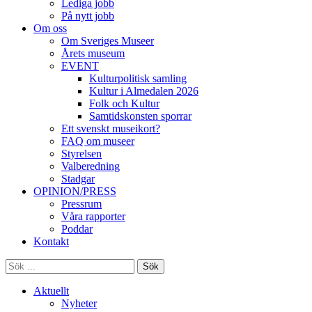
Lediga jobb
På nytt jobb
Om oss
Om Sveriges Museer
Årets museum
EVENT
Kulturpolitisk samling
Kultur i Almedalen 2026
Folk och Kultur
Samtidskonsten sporrar
Ett svenskt museikort?
FAQ om museer
Styrelsen
Valberedning
Stadgar
OPINION/PRESS
Pressrum
Våra rapporter
Poddar
Kontakt
Sök
Aktuellt
Nyheter