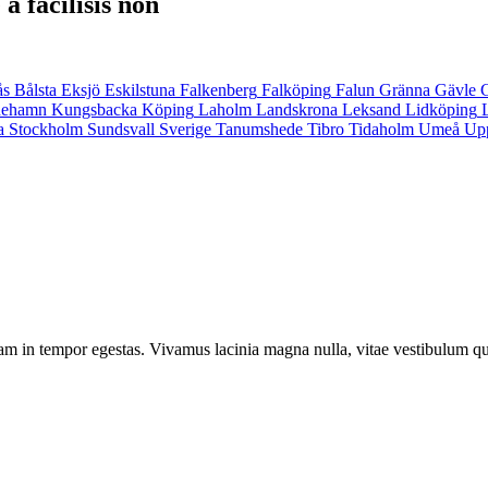
a facilisis non
ås
Bålsta
Eksjö
Eskilstuna
Falkenberg
Falköping
Falun
Gränna
Gävle
inehamn
Kungsbacka
Köping
Laholm
Landskrona
Leksand
Lidköping
a
Stockholm
Sundsvall
Sverige
Tanumshede
Tibro
Tidaholm
Umeå
Up
am in tempor egestas. Vivamus lacinia magna nulla, vitae vestibulum qu