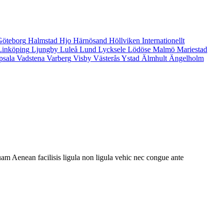
Göteborg
Halmstad
Hjo
Härnösand
Höllviken
Internationellt
Linköping
Ljungby
Luleå
Lund
Lycksele
Lödöse
Malmö
Mariestad
psala
Vadstena
Varberg
Visby
Västerås
Ystad
Älmhult
Ängelholm
am Aenean facilisis ligula non ligula vehic nec congue ante