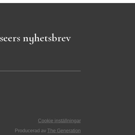
seers nyhetsbrev
Cookie inställningar
Producerad av
The Generation