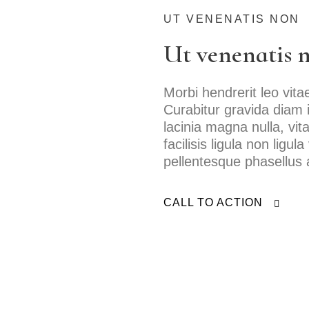
Borås
UT VENENATIS NON
Bålsta
Ut venenatis n
Eksjö
Eskilstuna
Morbi hendrerit leo vit
Curabitur gravida diam
Falkenberg
lacinia magna nulla, v
facilisis ligula non ligu
Falköping
pellentesque phasellus a
Falun
Gränna
CALL TO ACTION
Gävle
Göteborg
Halmstad