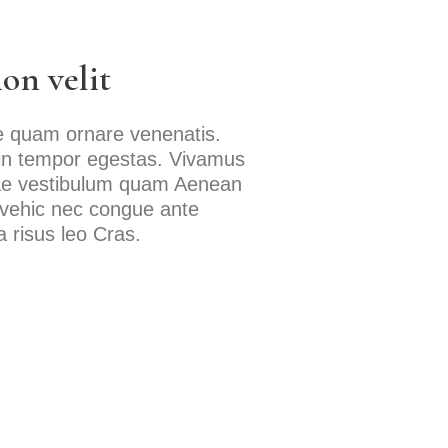
on velit
ae quam ornare venenatis.
 in tempor egestas. Vivamus
itae vestibulum quam Aenean
la vehic nec congue ante
 risus leo Cras.