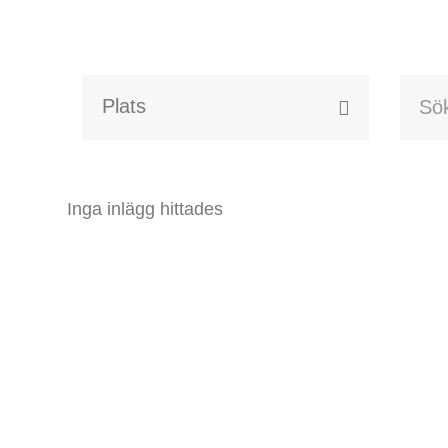
Alla event locations
Alvesta
Inga inlägg hittades
Arjeplog
Arvika
Avesta
Bara
Boden