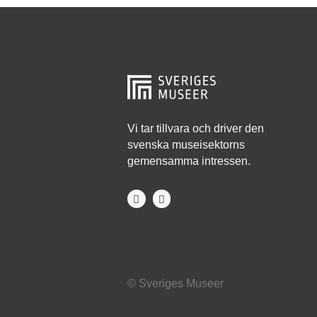
Hjo
Härnösand
Höllviken
Internationellt
Jokkmokk
Vi tar tillvara och driver den
svenska museisektorns
Jönköping
gemensamma intressen.
Karlskrona
Karlstad
Kiruna
Kristianstad
© Sveriges Museer
Kristinehamn