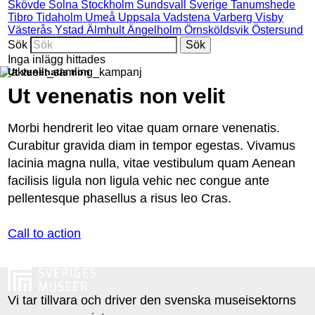
Skövde
Solna
Stockholm
Sundsvall
Sverige
Tanumshede
Tibro
Tidaholm
Umeå
Uppsala
Vadstena
Varberg
Visby
Västerås
Ystad
Älmhult
Ängelholm
Örnsköldsvik
Östersund
Sök
Inga inlägg hittades
Ut venenatis non
Ut venenatis non velit
Morbi hendrerit leo vitae quam ornare venenatis.
Curabitur gravida diam in tempor egestas. Vivamus
lacinia magna nulla, vitae vestibulum quam Aenean
facilisis ligula non ligula vehic nec congue ante
pellentesque phasellus a risus leo Cras.
Call to action
Vi tar tillvara och driver den svenska museisektorns