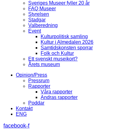
Sveriges Museer fyller 20 år
FAQ Museer
Styrelsen
Stadgar
Valberedning
Event
Kulturpolitisk samling
Kultur i Almedalen 2026
Samtidskonsten sporrar
Folk och Kultur
Ett svenskt museikort?
Årets museum
Opinion/Press
Pressrum
Rapporter
Våra rapporter
Andras rapporter
Poddar
Kontakt
ENG
facebook-f