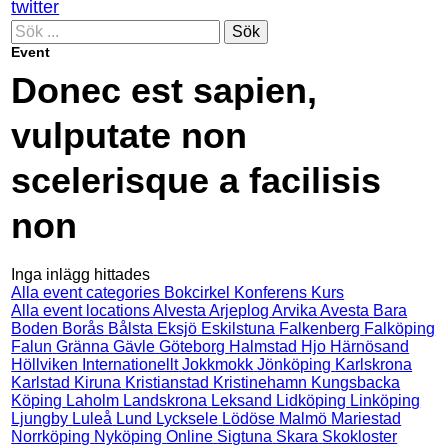
twitter
Sök
Event
Donec est sapien,
vulputate non
scelerisque a facilisis
non
Inga inlägg hittades
Alla event categories
Bokcirkel
Konferens
Kurs
Alla event locations
Alvesta
Arjeplog
Arvika
Avesta
Bara
Boden
Borås
Bålsta
Eksjö
Eskilstuna
Falkenberg
Falköping
Falun
Gränna
Gävle
Göteborg
Halmstad
Hjo
Härnösand
Höllviken
Internationellt
Jokkmokk
Jönköping
Karlskrona
Karlstad
Kiruna
Kristianstad
Kristinehamn
Kungsbacka
Köping
Laholm
Landskrona
Leksand
Lidköping
Linköping
Ljungby
Luleå
Lund
Lycksele
Lödöse
Malmö
Mariestad
Norrköping
Nyköping
Online
Sigtuna
Skara
Skokloster