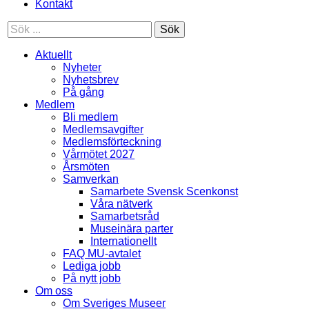
Kontakt
Sök
Aktuellt
Nyheter
Nyhetsbrev
På gång
Medlem
Bli medlem
Medlemsavgifter
Medlemsförteckning
Vårmötet 2027
Årsmöten
Samverkan
Samarbete Svensk Scenkonst
Våra nätverk
Samarbetsråd
Museinära parter
Internationellt
FAQ MU-avtalet
Lediga jobb
På nytt jobb
Om oss
Om Sveriges Museer