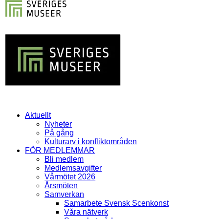
Aktuellt
Nyheter
På gång
Kulturarv i konfliktområden
FÖR MEDLEMMAR
Bli medlem
Medlemsavgifter
Vårmötet 2026
Årsmöten
Samverkan
Samarbete Svensk Scenkonst
Våra nätverk