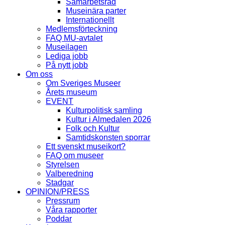
Samarbetsråd
Museinära parter
Internationellt
Medlemsförteckning
FAQ MU-avtalet
Museilagen
Lediga jobb
På nytt jobb
Om oss
Om Sveriges Museer
Årets museum
EVENT
Kulturpolitisk samling
Kultur i Almedalen 2026
Folk och Kultur
Samtidskonsten sporrar
Ett svenskt museikort?
FAQ om museer
Styrelsen
Valberedning
Stadgar
OPINION/PRESS
Pressrum
Våra rapporter
Poddar