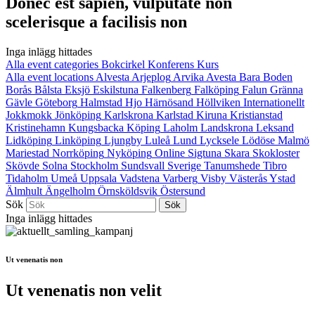
Donec est sapien, vulputate non
scelerisque a facilisis non
Inga inlägg hittades
Alla event categories
Bokcirkel
Konferens
Kurs
Alla event locations
Alvesta
Arjeplog
Arvika
Avesta
Bara
Boden
Borås
Bålsta
Eksjö
Eskilstuna
Falkenberg
Falköping
Falun
Gränna
Gävle
Göteborg
Halmstad
Hjo
Härnösand
Höllviken
Internationellt
Jokkmokk
Jönköping
Karlskrona
Karlstad
Kiruna
Kristianstad
Kristinehamn
Kungsbacka
Köping
Laholm
Landskrona
Leksand
Lidköping
Linköping
Ljungby
Luleå
Lund
Lycksele
Lödöse
Malmö
Mariestad
Norrköping
Nyköping
Online
Sigtuna
Skara
Skokloster
Skövde
Solna
Stockholm
Sundsvall
Sverige
Tanumshede
Tibro
Tidaholm
Umeå
Uppsala
Vadstena
Varberg
Visby
Västerås
Ystad
Älmhult
Ängelholm
Örnsköldsvik
Östersund
Sök
Inga inlägg hittades
Ut venenatis non
Ut venenatis non velit