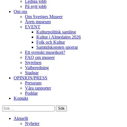
Lediga jobb
På nytt jobb
Om oss
Om Sveriges Museer
Årets museum
EVENT
Kulturpolitisk samling
Kultur i Almedalen 2026
Folk och Kultur
Samtidskonsten sporrar
Ett svenskt museikort?
FAQ om museer
Styrelsen
Valberedning
Stadgar
OPINION/PRESS
Pressrum
Våra rapporter
Poddar
Kontakt
Sök
Aktuellt
Nyheter