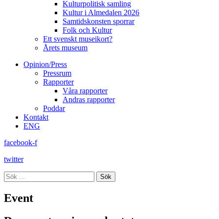
Kulturpolitisk samling
Kultur i Almedalen 2026
Samtidskonsten sporrar
Folk och Kultur
Ett svenskt museikort?
Årets museum
Opinion/Press
Pressrum
Rapporter
Våra rapporter
Andras rapporter
Poddar
Kontakt
ENG
facebook-f
twitter
Sök
Event