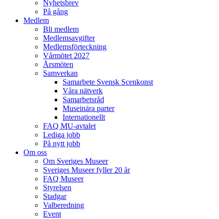
Nyhetsbrev
På gång
Medlem
Bli medlem
Medlemsavgifter
Medlemsförteckning
Vårmötet 2027
Årsmöten
Samverkan
Samarbete Svensk Scenkonst
Våra nätverk
Samarbetsråd
Museinära parter
Internationellt
FAQ MU-avtalet
Lediga jobb
På nytt jobb
Om oss
Om Sveriges Museer
Sveriges Museer fyller 20 år
FAQ Museer
Styrelsen
Stadgar
Valberedning
Event