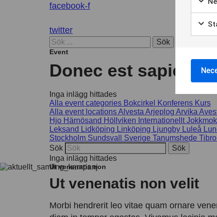
Ne
facebook-f
Sta
twitter
Sök
Event
Donec est sapien, vu
Nece
Inga inlägg hittades
Alla event categories
Bokcirkel
Konferens
Kurs
Alla event locations
Alvesta
Arjeplog
Arvika
Aves
Hjo
Härnösand
Höllviken
Internationellt
Jokkmok
Leksand
Lidköping
Linköping
Ljungby
Luleå
Lun
Stockholm
Sundsvall
Sverige
Tanumshede
Tibro
Sök
Inga inlägg hittades
Ut venenatis non
Ut venenatis non velit
Morbi hendrerit leo vitae quam ornare venen