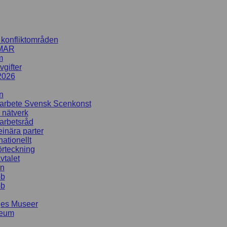
i konfliktområden
MAR
m
gifter
2026
n
rbete Svensk Scenkonst
 nätverk
rbetsråd
inära parter
nationellt
rteckning
talet
en
bb
bb
ges Museer
seum