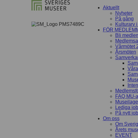
Aktuellt
Nyheter
På gång
Kulturarv 
FÖR MEDLEM
Bli medle
Medlemsav
Vårmötet 
Årsmöten
Samverka
Sama
Våra
Sama
Muse
Inter
Medlemsfö
FAQ MU-av
Museilag
Lediga jo
På nytt jo
Om oss
Om Sveri
Årets mu
EVENT