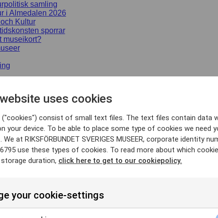
urpolitisk samling
ur i Almedalen 2026
 och Kultur
idskonsten sporrar
t museikort?
useer
ing
SS
 website uses cookies
rter
("cookies") consist of small text files. The text files contain data w
on your device. To be able to place some type of cookies we need y
Sök
. We at RIKSFÖRBUNDET SVERIGES MUSEER, corporate identity nu
6795 use these types of cookies. To read more about which cooki
 storage duration,
click here to get to our cookiepolicy.
e your cookie-settings