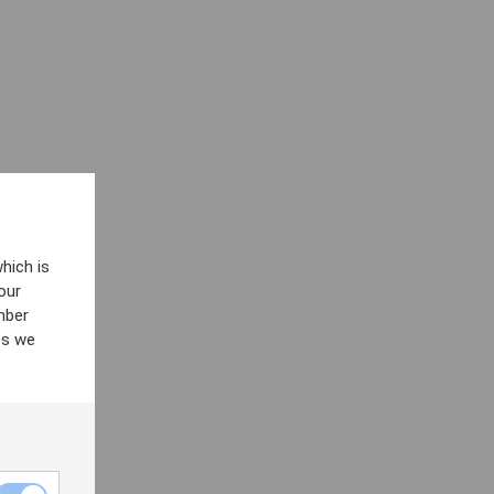
hich is
our
mber
es we