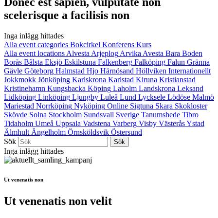
Donec est sapien, vulputate non
scelerisque a facilisis non
Inga inlägg hittades
Alla event categories
Bokcirkel
Konferens
Kurs
Alla event locations
Alvesta
Arjeplog
Arvika
Avesta
Bara
Boden
Borås
Bålsta
Eksjö
Eskilstuna
Falkenberg
Falköping
Falun
Gränna
Gävle
Göteborg
Halmstad
Hjo
Härnösand
Höllviken
Internationellt
Jokkmokk
Jönköping
Karlskrona
Karlstad
Kiruna
Kristianstad
Kristinehamn
Kungsbacka
Köping
Laholm
Landskrona
Leksand
Lidköping
Linköping
Ljungby
Luleå
Lund
Lycksele
Lödöse
Malmö
Mariestad
Norrköping
Nyköping
Online
Sigtuna
Skara
Skokloster
Skövde
Solna
Stockholm
Sundsvall
Sverige
Tanumshede
Tibro
Tidaholm
Umeå
Uppsala
Vadstena
Varberg
Visby
Västerås
Ystad
Älmhult
Ängelholm
Örnsköldsvik
Östersund
Sök
Inga inlägg hittades
Ut venenatis non
Ut venenatis non velit