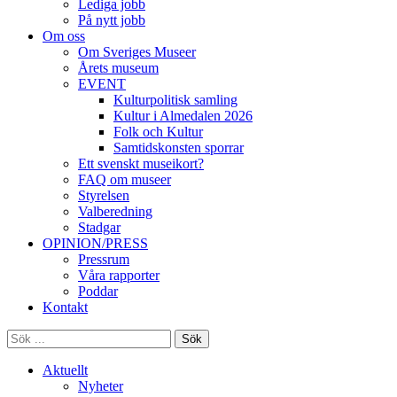
Lediga jobb
På nytt jobb
Om oss
Om Sveriges Museer
Årets museum
EVENT
Kulturpolitisk samling
Kultur i Almedalen 2026
Folk och Kultur
Samtidskonsten sporrar
Ett svenskt museikort?
FAQ om museer
Styrelsen
Valberedning
Stadgar
OPINION/PRESS
Pressrum
Våra rapporter
Poddar
Kontakt
Sök
Aktuellt
Nyheter