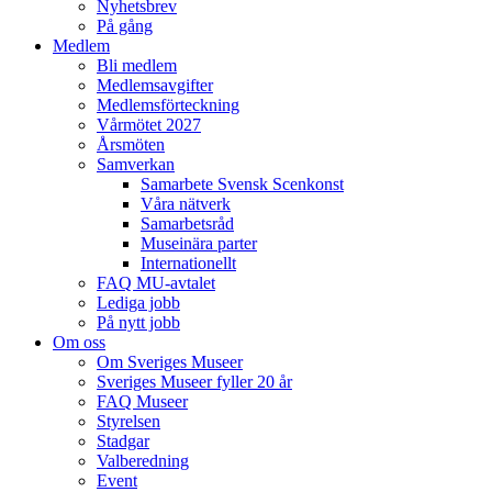
Nyhetsbrev
På gång
Medlem
Bli medlem
Medlemsavgifter
Medlemsförteckning
Vårmötet 2027
Årsmöten
Samverkan
Samarbete Svensk Scenkonst
Våra nätverk
Samarbetsråd
Museinära parter
Internationellt
FAQ MU-avtalet
Lediga jobb
På nytt jobb
Om oss
Om Sveriges Museer
Sveriges Museer fyller 20 år
FAQ Museer
Styrelsen
Stadgar
Valberedning
Event