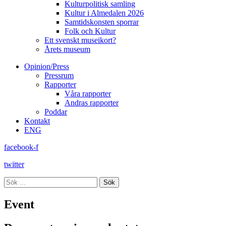
Kulturpolitisk samling
Kultur i Almedalen 2026
Samtidskonsten sporrar
Folk och Kultur
Ett svenskt museikort?
Årets museum
Opinion/Press
Pressrum
Rapporter
Våra rapporter
Andras rapporter
Poddar
Kontakt
ENG
facebook-f
twitter
Sök
Event