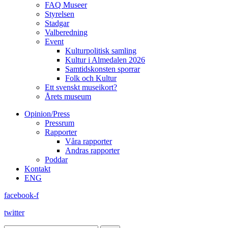
FAQ Museer
Styrelsen
Stadgar
Valberedning
Event
Kulturpolitisk samling
Kultur i Almedalen 2026
Samtidskonsten sporrar
Folk och Kultur
Ett svenskt museikort?
Årets museum
Opinion/Press
Pressrum
Rapporter
Våra rapporter
Andras rapporter
Poddar
Kontakt
ENG
facebook-f
twitter