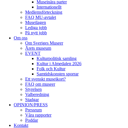
Museinära parter
Internationellt
Medlemsförteckning
FAQ MU-avtalet
Museilagen
Lediga jobb
På nytt jobb
Om oss
Om Sveriges Museer
Årets museum
EVENT
Kulturpolitisk samling
Kultur i Almedalen 2026
Folk och Kultur
Samtidskonsten sporrar
Ett svenskt museikort?
FAQ om museer
Styrelsen
Valberedning
Stadgar
OPINION/PRESS
Pressrum
Våra rapporter
Poddar
Kontakt