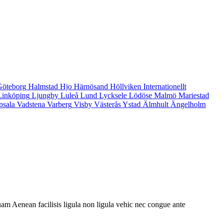
Göteborg
Halmstad
Hjo
Härnösand
Höllviken
Internationellt
Linköping
Ljungby
Luleå
Lund
Lycksele
Lödöse
Malmö
Mariestad
psala
Vadstena
Varberg
Visby
Västerås
Ystad
Älmhult
Ängelholm
am Aenean facilisis ligula non ligula vehic nec congue ante