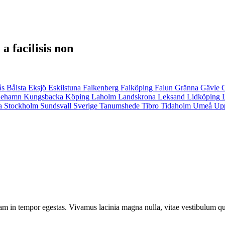
a facilisis non
ås
Bålsta
Eksjö
Eskilstuna
Falkenberg
Falköping
Falun
Gränna
Gävle
inehamn
Kungsbacka
Köping
Laholm
Landskrona
Leksand
Lidköping
a
Stockholm
Sundsvall
Sverige
Tanumshede
Tibro
Tidaholm
Umeå
Up
am in tempor egestas. Vivamus lacinia magna nulla, vitae vestibulum qu