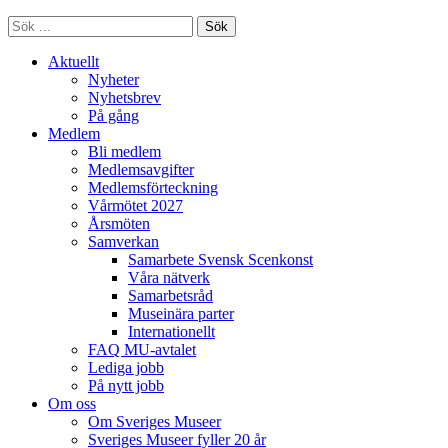
Sök
Aktuellt
Nyheter
Nyhetsbrev
På gång
Medlem
Bli medlem
Medlemsavgifter
Medlemsförteckning
Vårmötet 2027
Årsmöten
Samverkan
Samarbete Svensk Scenkonst
Våra nätverk
Samarbetsråd
Museinära parter
Internationellt
FAQ MU-avtalet
Lediga jobb
På nytt jobb
Om oss
Om Sveriges Museer
Sveriges Museer fyller 20 år