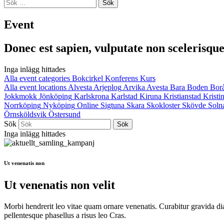
Sök
Event
Donec est sapien, vulputate non scelerisque 
Inga inlägg hittades
Alla event categories
Bokcirkel
Konferens
Kurs
Alla event locations
Alvesta
Arjeplog
Arvika
Avesta
Bara
Boden
Bor
Jokkmokk
Jönköping
Karlskrona
Karlstad
Kiruna
Kristianstad
Krist
Norrköping
Nyköping
Online
Sigtuna
Skara
Skokloster
Skövde
Soln
Örnsköldsvik
Östersund
Sök
Inga inlägg hittades
Ut venenatis non
Ut venenatis non velit
Morbi hendrerit leo vitae quam ornare venenatis. Curabitur gravida di
pellentesque phasellus a risus leo Cras.