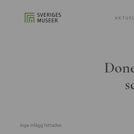
AKTUE
Done
s
Inga inlägg hittades