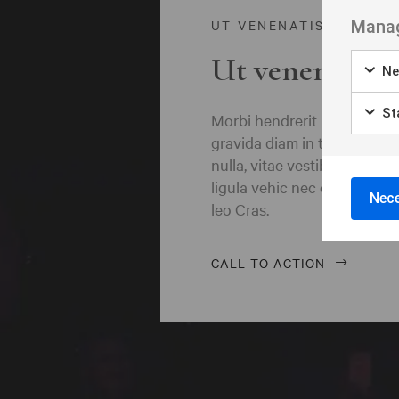
Borås
Manag
UT VENENATIS NON
Bålsta
Ut venenatis n
Ne
Eksjö
Eskilstuna
Sta
Morbi hendrerit leo vitae q
gravida diam in tempor ege
Falkenberg
nulla, vitae vestibulum quam
ligula vehic nec congue ant
Falköping
Nece
leo Cras.
Falun
Gränna
CALL TO ACTION
Gävle
Göteborg
Halmstad