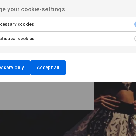
e your cookie-settings
on velit
cessary cookies
tistical cookies
uam ornare venenatis. Curabitur
stas. Vivamus lacinia magna
 Aenean facilisis ligula non
e pellentesque phasellus a risus
ssary only
Accept all