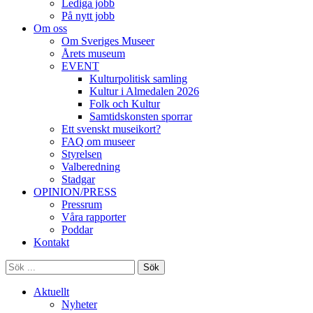
Lediga jobb
På nytt jobb
Om oss
Om Sveriges Museer
Årets museum
EVENT
Kulturpolitisk samling
Kultur i Almedalen 2026
Folk och Kultur
Samtidskonsten sporrar
Ett svenskt museikort?
FAQ om museer
Styrelsen
Valberedning
Stadgar
OPINION/PRESS
Pressrum
Våra rapporter
Poddar
Kontakt
Sök
Aktuellt
Nyheter