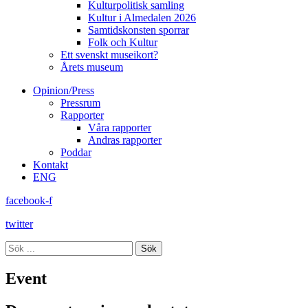
Kulturpolitisk samling
Kultur i Almedalen 2026
Samtidskonsten sporrar
Folk och Kultur
Ett svenskt museikort?
Årets museum
Opinion/Press
Pressrum
Rapporter
Våra rapporter
Andras rapporter
Poddar
Kontakt
ENG
facebook-f
twitter
Sök
Event