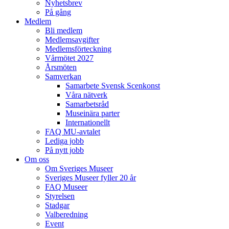
Nyhetsbrev
På gång
Medlem
Bli medlem
Medlemsavgifter
Medlemsförteckning
Vårmötet 2027
Årsmöten
Samverkan
Samarbete Svensk Scenkonst
Våra nätverk
Samarbetsråd
Museinära parter
Internationellt
FAQ MU-avtalet
Lediga jobb
På nytt jobb
Om oss
Om Sveriges Museer
Sveriges Museer fyller 20 år
FAQ Museer
Styrelsen
Stadgar
Valberedning
Event