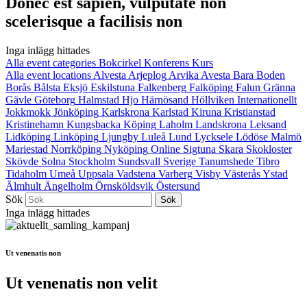
Donec est sapien, vulputate non
scelerisque a facilisis non
Inga inlägg hittades
Alla event categories
Bokcirkel
Konferens
Kurs
Alla event locations
Alvesta
Arjeplog
Arvika
Avesta
Bara
Boden
Borås
Bålsta
Eksjö
Eskilstuna
Falkenberg
Falköping
Falun
Gränna
Gävle
Göteborg
Halmstad
Hjo
Härnösand
Höllviken
Internationellt
Jokkmokk
Jönköping
Karlskrona
Karlstad
Kiruna
Kristianstad
Kristinehamn
Kungsbacka
Köping
Laholm
Landskrona
Leksand
Lidköping
Linköping
Ljungby
Luleå
Lund
Lycksele
Lödöse
Malmö
Mariestad
Norrköping
Nyköping
Online
Sigtuna
Skara
Skokloster
Skövde
Solna
Stockholm
Sundsvall
Sverige
Tanumshede
Tibro
Tidaholm
Umeå
Uppsala
Vadstena
Varberg
Visby
Västerås
Ystad
Älmhult
Ängelholm
Örnsköldsvik
Östersund
Sök
Inga inlägg hittades
Ut venenatis non
Ut venenatis non velit