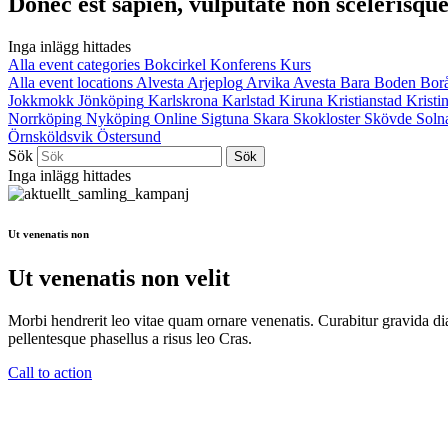
Donec est sapien, vulputate non scelerisque 
Inga inlägg hittades
Alla event categories
Bokcirkel
Konferens
Kurs
Alla event locations
Alvesta
Arjeplog
Arvika
Avesta
Bara
Boden
Bor
Jokkmokk
Jönköping
Karlskrona
Karlstad
Kiruna
Kristianstad
Krist
Norrköping
Nyköping
Online
Sigtuna
Skara
Skokloster
Skövde
Soln
Örnsköldsvik
Östersund
Sök
Inga inlägg hittades
Ut venenatis non
Ut venenatis non velit
Morbi hendrerit leo vitae quam ornare venenatis. Curabitur gravida di
pellentesque phasellus a risus leo Cras.
Call to action