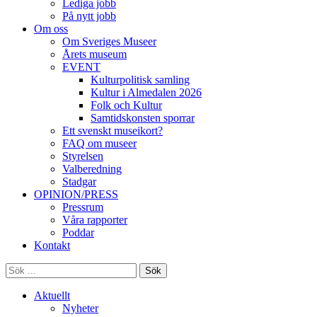
Lediga jobb
På nytt jobb
Om oss
Om Sveriges Museer
Årets museum
EVENT
Kulturpolitisk samling
Kultur i Almedalen 2026
Folk och Kultur
Samtidskonsten sporrar
Ett svenskt museikort?
FAQ om museer
Styrelsen
Valberedning
Stadgar
OPINION/PRESS
Pressrum
Våra rapporter
Poddar
Kontakt
Sök
Aktuellt
Nyheter