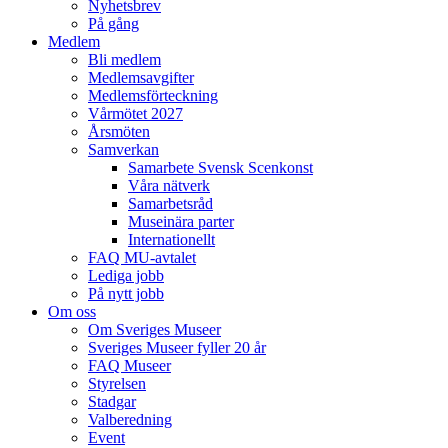
Nyhetsbrev
På gång
Medlem
Bli medlem
Medlemsavgifter
Medlemsförteckning
Vårmötet 2027
Årsmöten
Samverkan
Samarbete Svensk Scenkonst
Våra nätverk
Samarbetsråd
Museinära parter
Internationellt
FAQ MU-avtalet
Lediga jobb
På nytt jobb
Om oss
Om Sveriges Museer
Sveriges Museer fyller 20 år
FAQ Museer
Styrelsen
Stadgar
Valberedning
Event