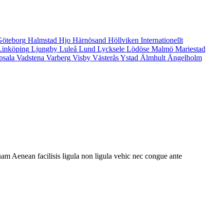
Göteborg
Halmstad
Hjo
Härnösand
Höllviken
Internationellt
Linköping
Ljungby
Luleå
Lund
Lycksele
Lödöse
Malmö
Mariestad
psala
Vadstena
Varberg
Visby
Västerås
Ystad
Älmhult
Ängelholm
am Aenean facilisis ligula non ligula vehic nec congue ante