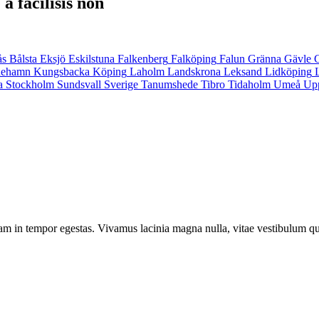
a facilisis non
ås
Bålsta
Eksjö
Eskilstuna
Falkenberg
Falköping
Falun
Gränna
Gävle
inehamn
Kungsbacka
Köping
Laholm
Landskrona
Leksand
Lidköping
a
Stockholm
Sundsvall
Sverige
Tanumshede
Tibro
Tidaholm
Umeå
Up
am in tempor egestas. Vivamus lacinia magna nulla, vitae vestibulum qu