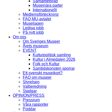
Samarbetsråd
Museinära parter
Internationellt
Medlemsförteckning
FAQ MU-avtalet
Museilagen
Lediga jobb
På nytt jobb
Om oss
Om Sveriges Museer
Årets museum
EVENT
Kulturpolitisk samling
Kultur i Almedalen 2026
Folk och Kultur
Samtidskonsten sporrar
Ett svenskt museikort?
FAQ om museer
Styrelsen
Valberedning
Stadgar
OPINION/PRESS
Pressrum
Våra rapporter
Poddar