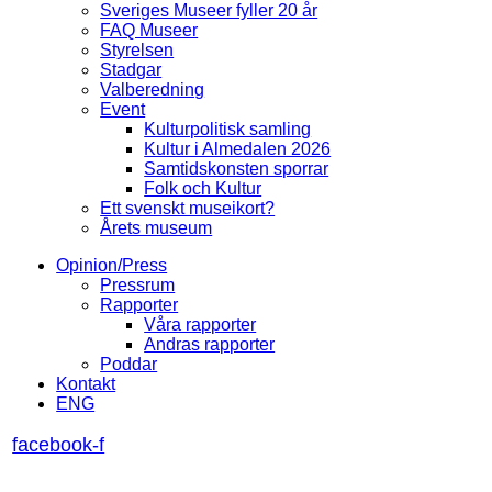
Sveriges Museer fyller 20 år
FAQ Museer
Styrelsen
Stadgar
Valberedning
Event
Kulturpolitisk samling
Kultur i Almedalen 2026
Samtidskonsten sporrar
Folk och Kultur
Ett svenskt museikort?
Årets museum
Opinion/Press
Pressrum
Rapporter
Våra rapporter
Andras rapporter
Poddar
Kontakt
ENG
facebook-f