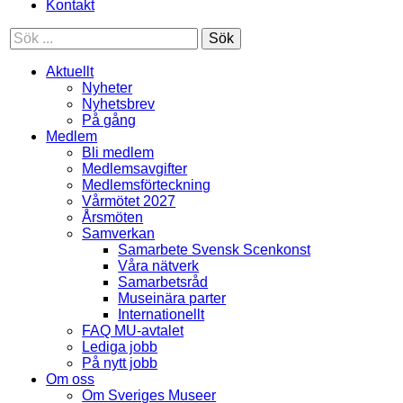
Kontakt
Sök
Aktuellt
Nyheter
Nyhetsbrev
På gång
Medlem
Bli medlem
Medlemsavgifter
Medlemsförteckning
Vårmötet 2027
Årsmöten
Samverkan
Samarbete Svensk Scenkonst
Våra nätverk
Samarbetsråd
Museinära parter
Internationellt
FAQ MU-avtalet
Lediga jobb
På nytt jobb
Om oss
Om Sveriges Museer