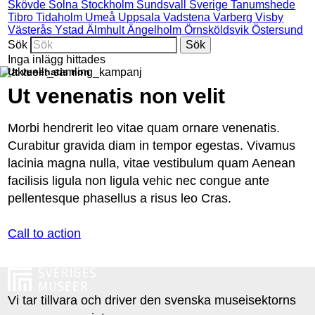
Skövde
Solna
Stockholm
Sundsvall
Sverige
Tanumshede
Tibro
Tidaholm
Umeå
Uppsala
Vadstena
Varberg
Visby
Västerås
Ystad
Älmhult
Ängelholm
Örnsköldsvik
Östersund
Sök
Inga inlägg hittades
Ut venenatis non
Ut venenatis non velit
Morbi hendrerit leo vitae quam ornare venenatis.
Curabitur gravida diam in tempor egestas. Vivamus
lacinia magna nulla, vitae vestibulum quam Aenean
facilisis ligula non ligula vehic nec congue ante
pellentesque phasellus a risus leo Cras.
Call to action
Vi tar tillvara och driver den svenska museisektorns