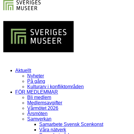
Aktuellt
Nyheter
På gång
Kulturarv i konfliktområden
FÖR MEDLEMMAR
Bli medlem
Medlemsavgifter
Vårmötet 2026
Årsmöten
Samverkan
Samarbete Svensk Scenkonst
Våra nätverk