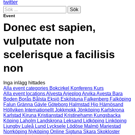
twitter
Sök
Event
Donec est sapien,
vulputate non
scelerisque a facilisis
non
Inga inlägg hittades
Alla event categories
Bokcirkel
Konferens
Kurs
Alla event locations
Alvesta
Arjeplog
Arvika
Avesta
Bara
Boden
Borås
Bålsta
Eksjö
Eskilstuna
Falkenberg
Falköping
Falun
Gränna
Gävle
Göteborg
Halmstad
Hjo
Härnösand
Höllviken
Internationellt
Jokkmokk
Jönköping
Karlskrona
Karlstad
Kiruna
Kristianstad
Kristinehamn
Kungsbacka
Köping
Laholm
Landskrona
Leksand
Lidköping
Linköping
Ljungby
Luleå
Lund
Lycksele
Lödöse
Malmö
Mariestad
Norrköping
Nyköping
Online
Sigtuna
Skara
Skokloster