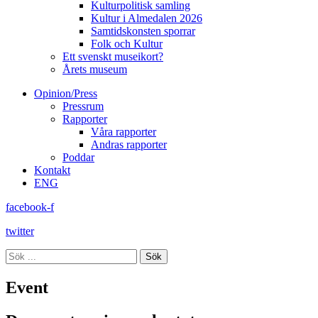
Kulturpolitisk samling
Kultur i Almedalen 2026
Samtidskonsten sporrar
Folk och Kultur
Ett svenskt museikort?
Årets museum
Opinion/Press
Pressrum
Rapporter
Våra rapporter
Andras rapporter
Poddar
Kontakt
ENG
facebook-f
twitter
Sök
Event