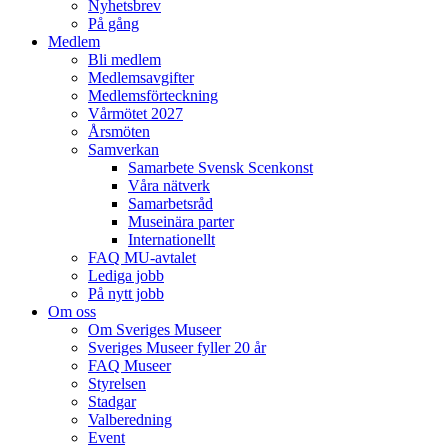
Nyhetsbrev
På gång
Medlem
Bli medlem
Medlemsavgifter
Medlemsförteckning
Vårmötet 2027
Årsmöten
Samverkan
Samarbete Svensk Scenkonst
Våra nätverk
Samarbetsråd
Museinära parter
Internationellt
FAQ MU-avtalet
Lediga jobb
På nytt jobb
Om oss
Om Sveriges Museer
Sveriges Museer fyller 20 år
FAQ Museer
Styrelsen
Stadgar
Valberedning
Event