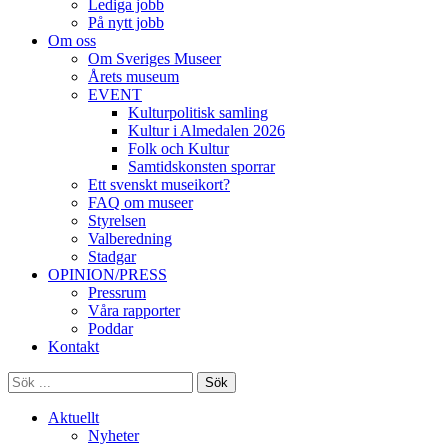
Lediga jobb
På nytt jobb
Om oss
Om Sveriges Museer
Årets museum
EVENT
Kulturpolitisk samling
Kultur i Almedalen 2026
Folk och Kultur
Samtidskonsten sporrar
Ett svenskt museikort?
FAQ om museer
Styrelsen
Valberedning
Stadgar
OPINION/PRESS
Pressrum
Våra rapporter
Poddar
Kontakt
Sök
Aktuellt
Nyheter