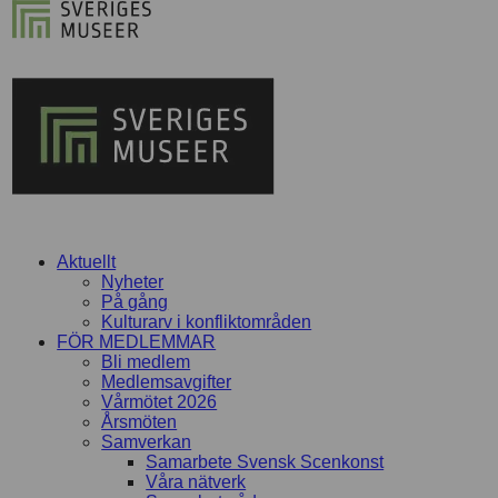
Aktuellt
Nyheter
På gång
Kulturarv i konfliktområden
FÖR MEDLEMMAR
Bli medlem
Medlemsavgifter
Vårmötet 2026
Årsmöten
Samverkan
Samarbete Svensk Scenkonst
Våra nätverk