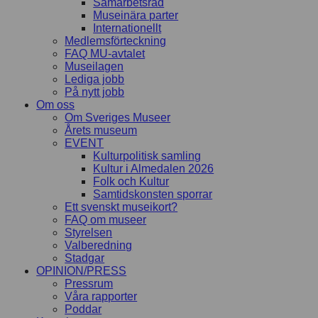
Samarbetsråd
Museinära parter
Internationellt
Medlemsförteckning
FAQ MU-avtalet
Museilagen
Lediga jobb
På nytt jobb
Om oss
Om Sveriges Museer
Årets museum
EVENT
Kulturpolitisk samling
Kultur i Almedalen 2026
Folk och Kultur
Samtidskonsten sporrar
Ett svenskt museikort?
FAQ om museer
Styrelsen
Valberedning
Stadgar
OPINION/PRESS
Pressrum
Våra rapporter
Poddar