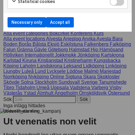
Statistical cookies
non
Necessary only
Accept all
Inga inlägg hittades
Alla event categories
Bokcirkel
Konferens
Kurs
Alla event locations
Alvesta
Arjeplog
Arvika
Avesta
Bara
Boden
Borås
Bålsta
Eksjö
Eskilstuna
Falkenberg
Falköping
Falun
Gränna
Gävle
Göteborg
Halmstad
Hjo
Härnösand
Höllviken
Internationellt
Jokkmokk
Jönköping
Karlskrona
Karlstad
Kiruna
Kristianstad
Kristinehamn
Kungsbacka
Köping
Laholm
Landskrona
Leksand
Lidköping
Linköping
Ljungby
Luleå
Lund
Lycksele
Lödöse
Malmö
Mariestad
Norrköping
Nyköping
Online
Sigtuna
Skara
Skokloster
Skövde
Solna
Stockholm
Sundsvall
Sverige
Tanumshede
Tibro
Tidaholm
Umeå
Uppsala
Vadstena
Varberg
Visby
Västerås
Ystad
Älmhult
Ängelholm
Örnsköldsvik
Östersund
Sök
Inga inlägg hittades
Ut venenatis non
Ut venenatis non velit