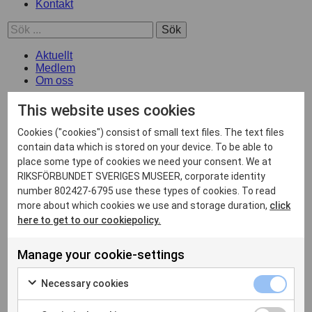
Kontakt
Sök
Aktuellt
Medlem
Om oss
Opinion/Press
This website uses cookies
Kontakt
ENG
Cookies ("cookies") consist of small text files. The text files
contain data which is stored on your device. To be able to
facebook-f
place some type of cookies we need your consent. We at
RIKSFÖRBUNDET SVERIGES MUSEER, corporate identity
twitter
number 802427-6795 use these types of cookies. To read
more about which cookies we use and storage duration,
click
Sök
here to get to our cookiepolicy.
Event
Donec est sapien,
Manage your cookie-settings
vulputate non
Necessary cookies
scelerisque a facilisis