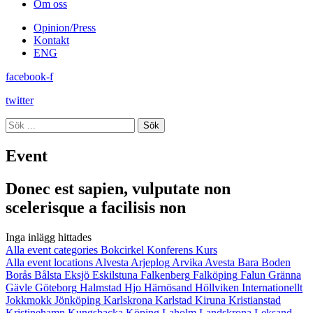
Om oss
Opinion/Press
Kontakt
ENG
facebook-f
twitter
Sök
Event
Donec est sapien, vulputate non
scelerisque a facilisis non
Inga inlägg hittades
Alla event categories
Bokcirkel
Konferens
Kurs
Alla event locations
Alvesta
Arjeplog
Arvika
Avesta
Bara
Boden
Borås
Bålsta
Eksjö
Eskilstuna
Falkenberg
Falköping
Falun
Gränna
Gävle
Göteborg
Halmstad
Hjo
Härnösand
Höllviken
Internationellt
Jokkmokk
Jönköping
Karlskrona
Karlstad
Kiruna
Kristianstad
Kristinehamn
Kungsbacka
Köping
Laholm
Landskrona
Leksand