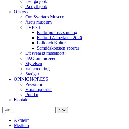
Lediga jobb
På nytt jobb
Om oss
Om Sveriges Museer
Årets museum
EVENT
Kulturpolitisk samling
Kultur i Almedalen 2026
Folk och Kultur
Samtidskonsten sporrar
Ett svenskt museikort?
FAQ om museer
Styrelsen
Valberedning
Stadgar
OPINION/PRESS
Pressrum
Våra rapporter
Poddar
Kontakt
Sök
Aktuellt
Medlem