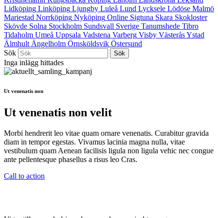
Lidköping
Linköping
Ljungby
Luleå
Lund
Lycksele
Lödöse
Malmö
Mariestad
Norrköping
Nyköping
Online
Sigtuna
Skara
Skokloster
Skövde
Solna
Stockholm
Sundsvall
Sverige
Tanumshede
Tibro
Tidaholm
Umeå
Uppsala
Vadstena
Varberg
Visby
Västerås
Ystad
Älmhult
Ängelholm
Örnsköldsvik
Östersund
Sök
Inga inlägg hittades
Ut venenatis non
Ut venenatis non velit
Morbi hendrerit leo vitae quam ornare venenatis. Curabitur gravida
diam in tempor egestas. Vivamus lacinia magna nulla, vitae
vestibulum quam Aenean facilisis ligula non ligula vehic nec congue
ante pellentesque phasellus a risus leo Cras.
Call to action