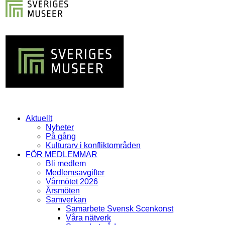
Aktuellt
Nyheter
På gång
Kulturarv i konfliktområden
FÖR MEDLEMMAR
Bli medlem
Medlemsavgifter
Vårmötet 2026
Årsmöten
Samverkan
Samarbete Svensk Scenkonst
Våra nätverk