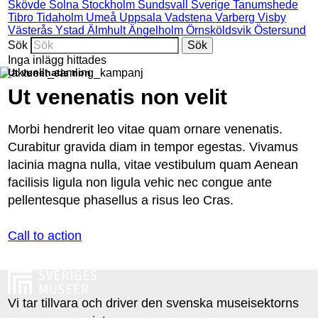
Skövde
Solna
Stockholm
Sundsvall
Sverige
Tanumshede
Tibro
Tidaholm
Umeå
Uppsala
Vadstena
Varberg
Visby
Västerås
Ystad
Älmhult
Ängelholm
Örnsköldsvik
Östersund
Sök
Inga inlägg hittades
Ut venenatis non
Ut venenatis non velit
Morbi hendrerit leo vitae quam ornare venenatis.
Curabitur gravida diam in tempor egestas. Vivamus
lacinia magna nulla, vitae vestibulum quam Aenean
facilisis ligula non ligula vehic nec congue ante
pellentesque phasellus a risus leo Cras.
Call to action
Vi tar tillvara och driver den svenska museisektorns