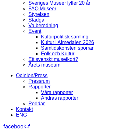
Sveriges Museer fyller 20 år
FAQ Museer
Styrelsen
Stadgar
Valberedning
Event
Kulturpolitisk samling
Kultur i Almedalen 2026
Samtidskonsten sporrar
Folk och Kultur
Ett svenskt museikort?
Årets museum
Opinion/Press
Pressrum
Rapporter
Våra rapporter
Andras rapporter
Poddar
Kontakt
ENG
facebook-f