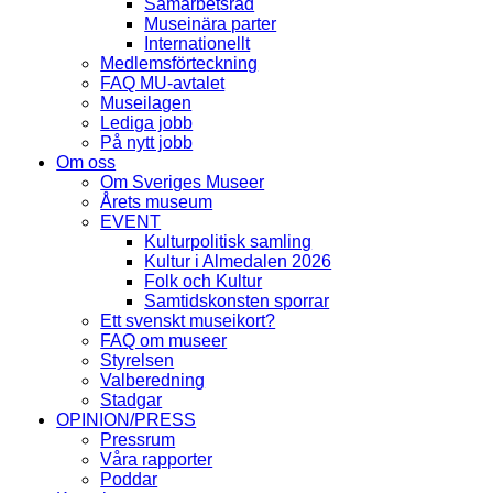
Samarbetsråd
Museinära parter
Internationellt
Medlemsförteckning
FAQ MU-avtalet
Museilagen
Lediga jobb
På nytt jobb
Om oss
Om Sveriges Museer
Årets museum
EVENT
Kulturpolitisk samling
Kultur i Almedalen 2026
Folk och Kultur
Samtidskonsten sporrar
Ett svenskt museikort?
FAQ om museer
Styrelsen
Valberedning
Stadgar
OPINION/PRESS
Pressrum
Våra rapporter
Poddar