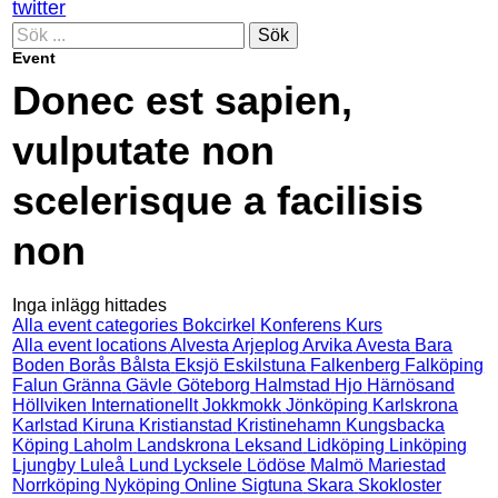
twitter
Sök
Event
Donec est sapien,
vulputate non
scelerisque a facilisis
non
Inga inlägg hittades
Alla event categories
Bokcirkel
Konferens
Kurs
Alla event locations
Alvesta
Arjeplog
Arvika
Avesta
Bara
Boden
Borås
Bålsta
Eksjö
Eskilstuna
Falkenberg
Falköping
Falun
Gränna
Gävle
Göteborg
Halmstad
Hjo
Härnösand
Höllviken
Internationellt
Jokkmokk
Jönköping
Karlskrona
Karlstad
Kiruna
Kristianstad
Kristinehamn
Kungsbacka
Köping
Laholm
Landskrona
Leksand
Lidköping
Linköping
Ljungby
Luleå
Lund
Lycksele
Lödöse
Malmö
Mariestad
Norrköping
Nyköping
Online
Sigtuna
Skara
Skokloster