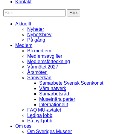
Kontakt
Sök
Aktuellt
Nyheter
Nyhetsbrev
På gång
Medlem
Bli medlem
Medlemsavgifter
Medlemsförteckning
Vårmötet 2027
Årsmöten
Samverkan
Samarbete Svensk Scenkonst
Våra nätverk
Samarbetsråd
Museinära parter
Internationellt
FAQ MU-avtalet
Lediga jobb
På nytt jobb
Om oss
Om Sveriges Museer