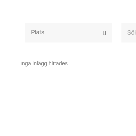
Alla event locations
Alvesta
Inga inlägg hittades
Arjeplog
Arvika
Avesta
Bara
Boden