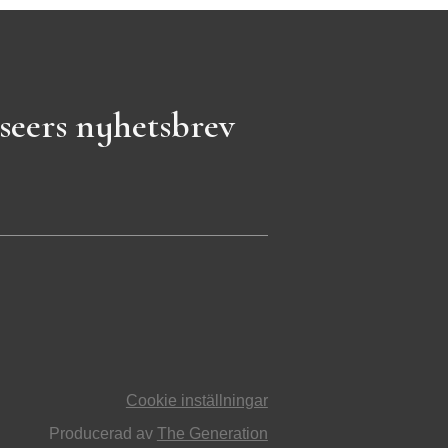
seers nyhetsbrev
Cookie inställningar
Producerad av
The Generation