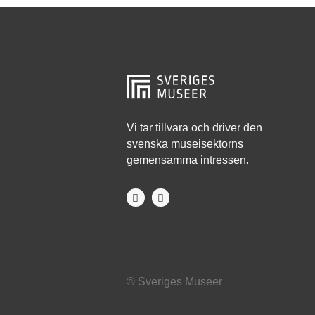
Hjo
Härnösand
Höllviken
Internationellt
Jokkmokk
Vi tar tillvara och driver den
svenska museisektorns
Jönköping
gemensamma intressen.
Karlskrona
Karlstad
Kiruna
Kristianstad
© Sveriges Museer
Kristinehamn