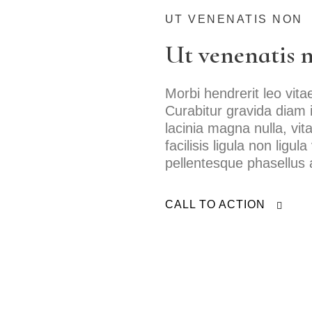
Borås
UT VENENATIS NON
Bålsta
Ut venenatis n
Eksjö
Eskilstuna
Morbi hendrerit leo vit
Curabitur gravida diam
Falkenberg
lacinia magna nulla, v
facilisis ligula non ligu
Falköping
pellentesque phasellus a
Falun
Gränna
CALL TO ACTION
Gävle
Göteborg
Halmstad