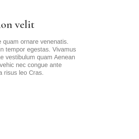
on velit
ae quam ornare venenatis.
 in tempor egestas. Vivamus
itae vestibulum quam Aenean
la vehic nec congue ante
 risus leo Cras.