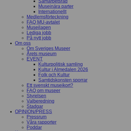
Samarbetsråd
Museinära parter
Internationellt
Medlemsförteckning
FAQ MU-avtalet
Museilagen
Lediga jobb
På nytt jobb
Om oss
Om Sveriges Museer
Årets museum
EVENT
Kulturpolitisk samling
Kultur i Almedalen 2026
Folk och Kultur
Samtidskonsten sporrar
Ett svenskt museikort?
FAQ om museer
Styrelsen
Valberedning
Stadgar
OPINION/PRESS
Pressrum
Våra rapporter
Poddar