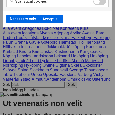
Statistical cookies
non
Necessary only
Accept all
Inga inlägg hittades
Alla event categories
Bokcirkel
Konferens
Kurs
Alla event locations
Alvesta
Arjeplog
Arvika
Avesta
Bara
Boden
Borås
Bålsta
Eksjö
Eskilstuna
Falkenberg
Falköping
Falun
Gränna
Gävle
Göteborg
Halmstad
Hjo
Härnösand
Höllviken
Internationellt
Jokkmokk
Jönköping
Karlskrona
Karlstad
Kiruna
Kristianstad
Kristinehamn
Kungsbacka
Köping
Laholm
Landskrona
Leksand
Lidköping
Linköping
Ljungby
Luleå
Lund
Lycksele
Lödöse
Malmö
Mariestad
Norrköping
Nyköping
Online
Sigtuna
Skara
Skokloster
Skövde
Solna
Stockholm
Sundsvall
Sverige
Tanumshede
Tibro
Tidaholm
Umeå
Uppsala
Vadstena
Varberg
Visby
Västerås
Ystad
Älmhult
Ängelholm
Örnsköldsvik
Östersund
Sök
Inga inlägg hittades
Ut venenatis non
Ut venenatis non velit