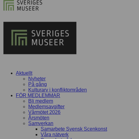
Aktuellt
Nyheter
På gång
Kulturarv i konfliktområden
FÖR MEDLEMMAR
Bli medlem
Medlemsavgifter
Vårmötet 2026
Årsmöten
Samverkan
Samarbete Svensk Scenkonst
Våra nätverk