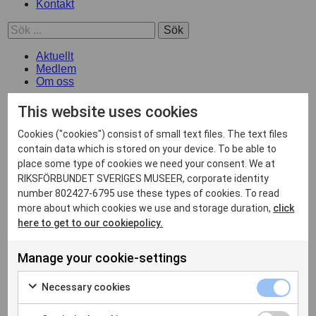
Kontakt
Sök
Aktuellt
Medlem
Om oss
Opinion/Press
This website uses cookies
Kontakt
ENG
Cookies ("cookies") consist of small text files. The text files
contain data which is stored on your device. To be able to
facebook-f
place some type of cookies we need your consent. We at
RIKSFÖRBUNDET SVERIGES MUSEER, corporate identity
twitter
number 802427-6795 use these types of cookies. To read
more about which cookies we use and storage duration,
click
Sök
here to get to our cookiepolicy.
Event
Donec est sapien,
Manage your cookie-settings
vulputate non
Necessary cookies
scelerisque a facilisis