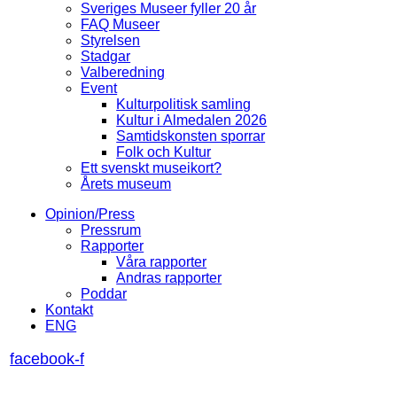
Sveriges Museer fyller 20 år
FAQ Museer
Styrelsen
Stadgar
Valberedning
Event
Kulturpolitisk samling
Kultur i Almedalen 2026
Samtidskonsten sporrar
Folk och Kultur
Ett svenskt museikort?
Årets museum
Opinion/Press
Pressrum
Rapporter
Våra rapporter
Andras rapporter
Poddar
Kontakt
ENG
facebook-f