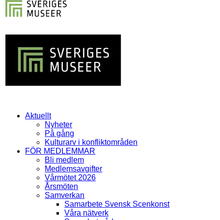
Aktuellt
Nyheter
På gång
Kulturarv i konfliktområden
FÖR MEDLEMMAR
Bli medlem
Medlemsavgifter
Vårmötet 2026
Årsmöten
Samverkan
Samarbete Svensk Scenkonst
Våra nätverk