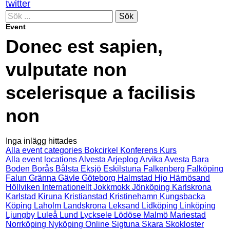
twitter
Sök
Event
Donec est sapien,
vulputate non
scelerisque a facilisis
non
Inga inlägg hittades
Alla event categories
Bokcirkel
Konferens
Kurs
Alla event locations
Alvesta
Arjeplog
Arvika
Avesta
Bara
Boden
Borås
Bålsta
Eksjö
Eskilstuna
Falkenberg
Falköping
Falun
Gränna
Gävle
Göteborg
Halmstad
Hjo
Härnösand
Höllviken
Internationellt
Jokkmokk
Jönköping
Karlskrona
Karlstad
Kiruna
Kristianstad
Kristinehamn
Kungsbacka
Köping
Laholm
Landskrona
Leksand
Lidköping
Linköping
Ljungby
Luleå
Lund
Lycksele
Lödöse
Malmö
Mariestad
Norrköping
Nyköping
Online
Sigtuna
Skara
Skokloster