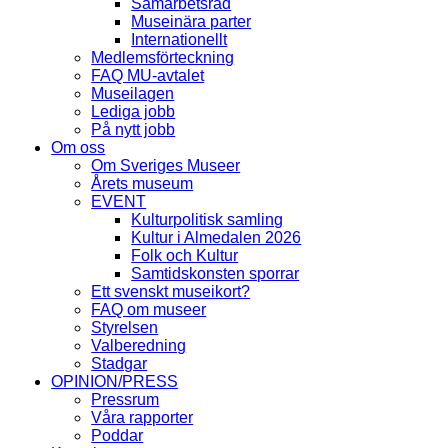
Samarbetsråd
Museinära parter
Internationellt
Medlemsförteckning
FAQ MU-avtalet
Museilagen
Lediga jobb
På nytt jobb
Om oss
Om Sveriges Museer
Årets museum
EVENT
Kulturpolitisk samling
Kultur i Almedalen 2026
Folk och Kultur
Samtidskonsten sporrar
Ett svenskt museikort?
FAQ om museer
Styrelsen
Valberedning
Stadgar
OPINION/PRESS
Pressrum
Våra rapporter
Poddar