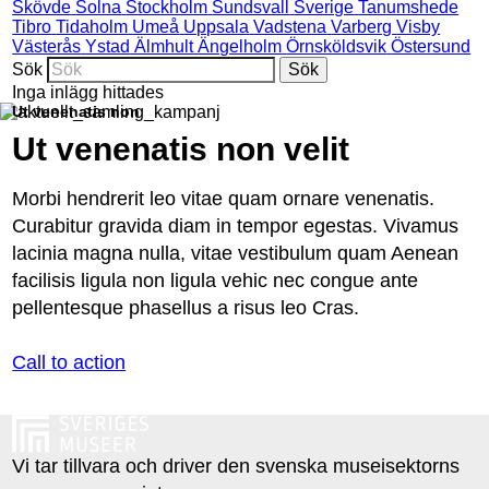
Skövde
Solna
Stockholm
Sundsvall
Sverige
Tanumshede
Tibro
Tidaholm
Umeå
Uppsala
Vadstena
Varberg
Visby
Västerås
Ystad
Älmhult
Ängelholm
Örnsköldsvik
Östersund
Sök
Inga inlägg hittades
Ut venenatis non
Ut venenatis non velit
Morbi hendrerit leo vitae quam ornare venenatis.
Curabitur gravida diam in tempor egestas. Vivamus
lacinia magna nulla, vitae vestibulum quam Aenean
facilisis ligula non ligula vehic nec congue ante
pellentesque phasellus a risus leo Cras.
Call to action
Vi tar tillvara och driver den svenska museisektorns