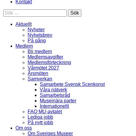
Kontakt
Sök
Aktuellt
Nyheter
Nyhetsbrev
På gång
Medlem
Bli medlem
Medlemsavgifter
Medlemsförteckning
Vårmötet 2027
Årsmöten
Samverkan
Samarbete Svensk Scenkonst
Våra nätverk
Samarbetsråd
Museinära parter
Internationellt
FAQ MU-avtalet
Lediga jobb
På nytt jobb
Om oss
Om Sveriges Museer