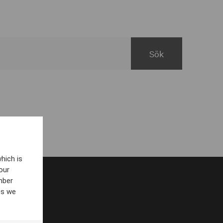
hich is
our
mber
es we