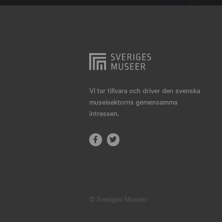
Hjo
Härnösand
Höllviken
Internationellt
Jokkmokk
Vi tar tillvara och driver den svenska
museisektorns gemensamma
Jönköping
intressen.
Karlskrona
Karlstad
Kiruna
Kristianstad
© Sveriges Museer
Kristinehamn