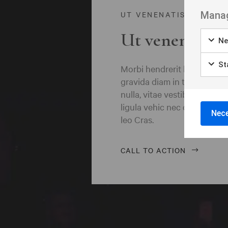
Borås
Manag
UT VENENATIS NON
Bålsta
Ut venenatis n
Ne
Eksjö
Eskilstuna
Sta
Morbi hendrerit leo vitae q
gravida diam in tempor ege
Falkenberg
nulla, vitae vestibulum quam
ligula vehic nec congue ant
Falköping
Nece
leo Cras.
Falun
Gränna
CALL TO ACTION
Gävle
Göteborg
Halmstad