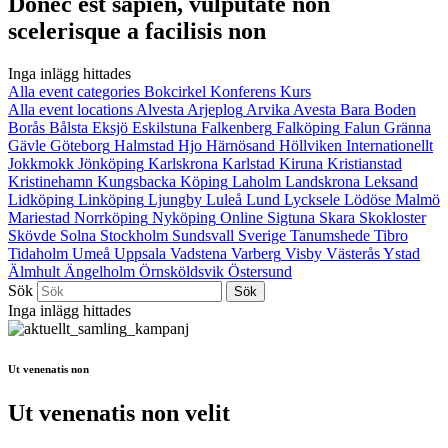
Donec est sapien, vulputate non
scelerisque a facilisis non
Inga inlägg hittades
Alla event categories
Bokcirkel
Konferens
Kurs
Alla event locations
Alvesta
Arjeplog
Arvika
Avesta
Bara
Boden
Borås
Bålsta
Eksjö
Eskilstuna
Falkenberg
Falköping
Falun
Gränna
Gävle
Göteborg
Halmstad
Hjo
Härnösand
Höllviken
Internationellt
Jokkmokk
Jönköping
Karlskrona
Karlstad
Kiruna
Kristianstad
Kristinehamn
Kungsbacka
Köping
Laholm
Landskrona
Leksand
Lidköping
Linköping
Ljungby
Luleå
Lund
Lycksele
Lödöse
Malmö
Mariestad
Norrköping
Nyköping
Online
Sigtuna
Skara
Skokloster
Skövde
Solna
Stockholm
Sundsvall
Sverige
Tanumshede
Tibro
Tidaholm
Umeå
Uppsala
Vadstena
Varberg
Visby
Västerås
Ystad
Älmhult
Ängelholm
Örnsköldsvik
Östersund
Sök
Inga inlägg hittades
Ut venenatis non
Ut venenatis non velit