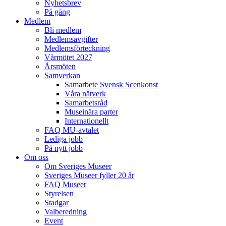
Nyhetsbrev
På gång
Medlem
Bli medlem
Medlemsavgifter
Medlemsförteckning
Vårmötet 2027
Årsmöten
Samverkan
Samarbete Svensk Scenkonst
Våra nätverk
Samarbetsråd
Museinära parter
Internationellt
FAQ MU-avtalet
Lediga jobb
På nytt jobb
Om oss
Om Sveriges Museer
Sveriges Museer fyller 20 år
FAQ Museer
Styrelsen
Stadgar
Valberedning
Event