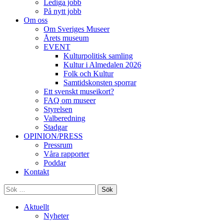
Lediga jobb
På nytt jobb
Om oss
Om Sveriges Museer
Årets museum
EVENT
Kulturpolitisk samling
Kultur i Almedalen 2026
Folk och Kultur
Samtidskonsten sporrar
Ett svenskt museikort?
FAQ om museer
Styrelsen
Valberedning
Stadgar
OPINION/PRESS
Pressrum
Våra rapporter
Poddar
Kontakt
Sök
Aktuellt
Nyheter