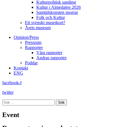
Kulturpolitisk samling
Kultur i Almedalen 2026
Samtidskonsten sporrar
Folk och Kultur
Ett svenskt museikort?
Årets museum
Opinion/Press
Pressrum
Rapporter
Våra rapporter
Andras rapporter
Poddar
Kontakt
ENG
facebook-f
twitter
Sök
Event