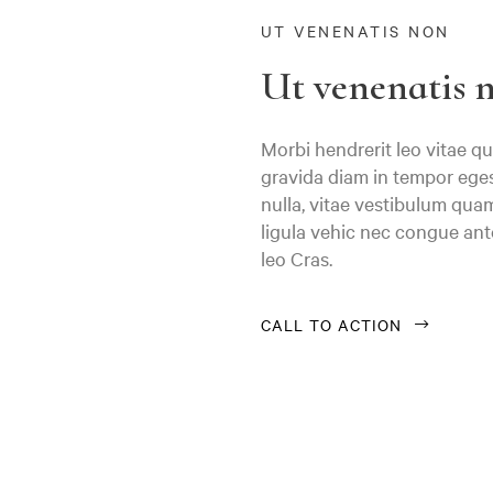
Borås
UT VENENATIS NON
Bålsta
Ut venenatis n
Eksjö
Eskilstuna
Morbi hendrerit leo vitae q
gravida diam in tempor ege
Falkenberg
nulla, vitae vestibulum quam
ligula vehic nec congue ant
Falköping
leo Cras.
Falun
Gränna
CALL TO ACTION
Gävle
Göteborg
Halmstad