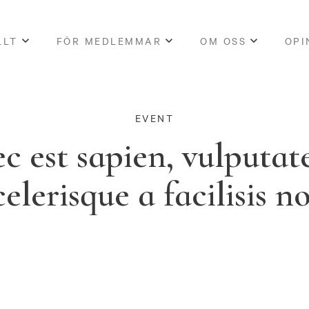
LLT
FÖR MEDLEMMAR
OM OSS
OPI
EVENT
c est sapien, vulputat
celerisque a facilisis n