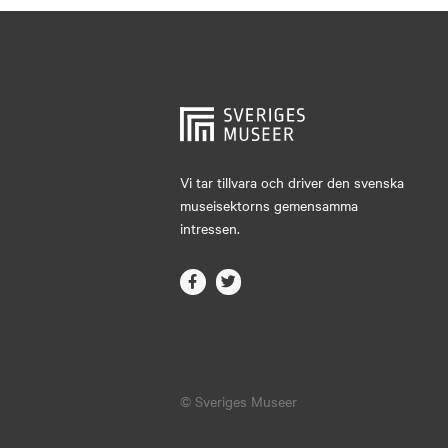
Hjo
Härnösand
Höllviken
Internationellt
Jokkmokk
Vi tar tillvara och driver den svenska
museisektorns gemensamma
Jönköping
intressen.
Karlskrona
Karlstad
Kiruna
Kristianstad
© Sveriges Museer
Kristinehamn