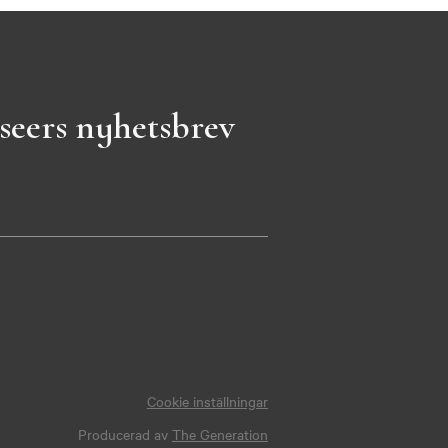
seers nyhetsbrev
Cookie inställningar
Producerad av
The Generation