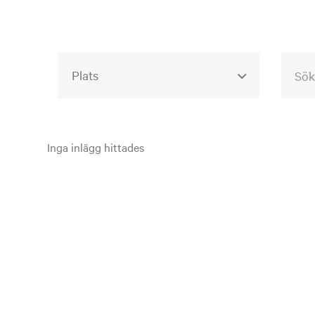
Alla event locations
Alvesta
Inga inlägg hittades
Arjeplog
Arvika
Avesta
Bara
Boden