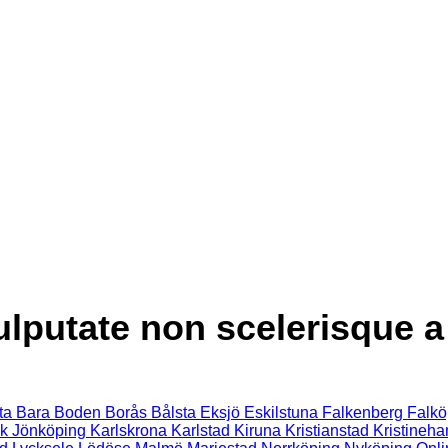
lputate non scelerisque a 
ta
Bara
Boden
Borås
Bålsta
Eksjö
Eskilstuna
Falkenberg
Falkö
k
Jönköping
Karlskrona
Karlstad
Kiruna
Kristianstad
Kristineh