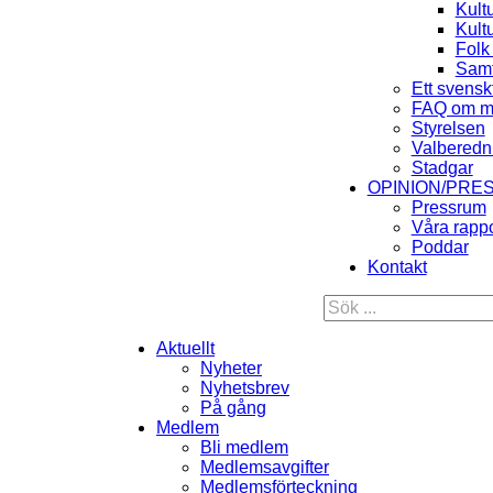
Kult
Kult
Folk
Samt
Ett svensk
FAQ om m
Styrelsen
Valberedn
Stadgar
OPINION/PRE
Pressrum
Våra rappo
Poddar
Kontakt
Aktuellt
Nyheter
Nyhetsbrev
På gång
Medlem
Bli medlem
Medlemsavgifter
Medlemsförteckning