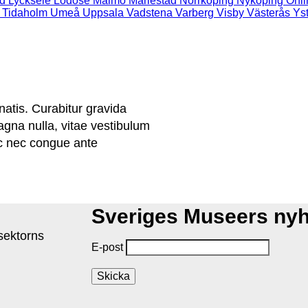
d
Lycksele
Lödöse
Malmö
Mariestad
Norrköping
Nyköping
Onli
Tidaholm
Umeå
Uppsala
Vadstena
Varberg
Visby
Västerås
Ys
atis. Curabitur gravida
gna nulla, vitae vestibulum
ic nec congue ante
Sveriges Museers ny
isektorns
E-post