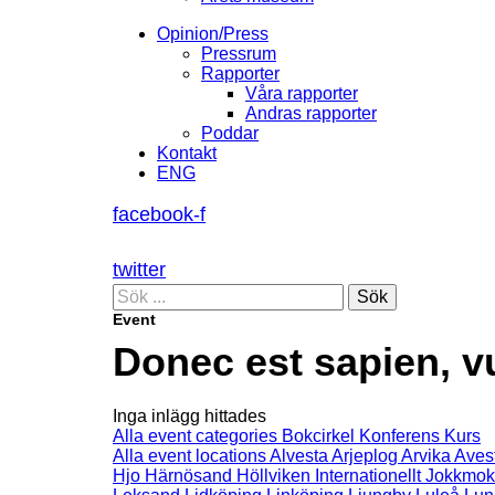
Opinion/Press
Pressrum
Rapporter
Våra rapporter
Andras rapporter
Poddar
Kontakt
ENG
facebook-f
twitter
Sök
Event
Donec est sapien, vu
Inga inlägg hittades
Alla event categories
Bokcirkel
Konferens
Kurs
Alla event locations
Alvesta
Arjeplog
Arvika
Aves
Hjo
Härnösand
Höllviken
Internationellt
Jokkmok