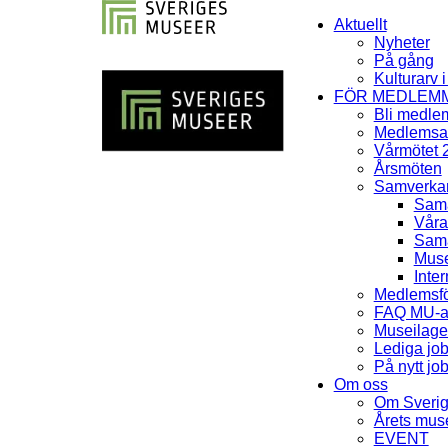
Aktuellt
Nyheter
På gång
Kulturarv 
FÖR MEDLEM
Bli medle
Medlemsav
Vårmötet 
Årsmöten
Samverka
Sama
Våra
Sama
Muse
Inter
Medlemsfö
FAQ MU-av
Museilag
Lediga jo
På nytt jo
Om oss
Om Sveri
Årets mu
EVENT