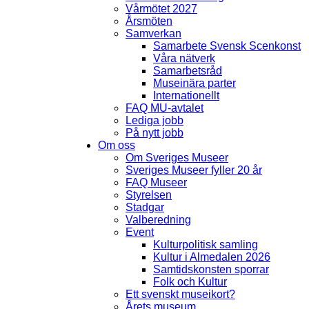
Vårmötet 2027
Årsmöten
Samverkan
Samarbete Svensk Scenkonst
Våra nätverk
Samarbetsråd
Museinära parter
Internationellt
FAQ MU-avtalet
Lediga jobb
På nytt jobb
Om oss
Om Sveriges Museer
Sveriges Museer fyller 20 år
FAQ Museer
Styrelsen
Stadgar
Valberedning
Event
Kulturpolitisk samling
Kultur i Almedalen 2026
Samtidskonsten sporrar
Folk och Kultur
Ett svenskt museikort?
Årets museum