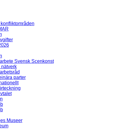
i konfliktområden
MAR
m
gifter
2026
n
rbete Svensk Scenkonst
 nätverk
rbetsråd
inära parter
nationellt
rteckning
talet
en
bb
bb
ges Museer
seum