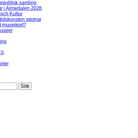
urpolitisk samling
ur i Almedalen 2026
 och Kultur
idskonsten sporrar
t museikort?
useer
ing
SS
rter
Sök