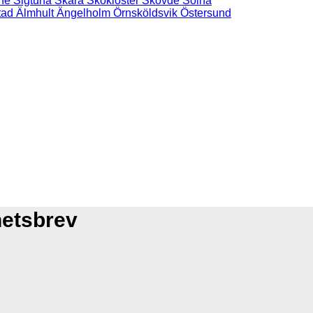
ne
Sigtuna
Skara
Skokloster
Skövde
Solna
tad
Älmhult
Ängelholm
Örnsköldsvik
Östersund
hetsbrev