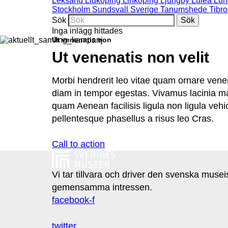
Leksand
Lidköping
Linköping
Ljungby
Luleå
Lun
Stockholm
Sundsvall
Sverige
Tanumshede
Tibro
Sök
Inga inlägg hittades
Ut venenatis non
Ut venenatis non velit
Morbi hendrerit leo vitae quam ornare venen
diam in tempor egestas. Vivamus lacinia ma
quam Aenean facilisis ligula non ligula veh
pellentesque phasellus a risus leo Cras.
Call to action
Vi tar tillvara och driver den svenska muse
gemensamma intressen.
facebook-f
twitter