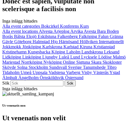
Donec est sapien, vulputate non
scelerisque a facilisis non
Inga inlägg hittades
Alla event categories
Bokcirkel
Konferens
Kurs
Alla event locations
Alvesta
Arjeplog
Arvika
Avesta
Bara
Boden
Borås
Bålsta
Eksjö
Eskilstuna
Falkenberg
Falköping
Falun
Gränna
Gävle
Göteborg
Halmstad
Hjo
Härnösand
Höllviken
Internationellt
Jokkmokk
Jönköping
Karlskrona
Karlstad
Kiruna
Kristianstad
Kristinehamn
Kungsbacka
Köping
Laholm
Landskrona
Leksand
Lidköping
Linköping
Ljungby
Luleå
Lund
Lycksele
Lödöse
Malmö
Mariestad
Norrköping
Nyköping
Online
Sigtuna
Skara
Skokloster
Skövde
Solna
Stockholm
Sundsvall
Sverige
Tanumshede
Tibro
Tidaholm
Umeå
Uppsala
Vadstena
Varberg
Visby
Västerås
Ystad
Älmhult
Ängelholm
Örnsköldsvik
Östersund
Sök
Inga inlägg hittades
Ut venenatis non
Ut venenatis non velit