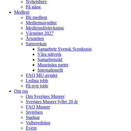
Nyhetsbrev
På gång
Medlem
Bli medlem
Medlemsavgifter
Medlemsförteckning
Vårmötet 2027
Årsmöten
Samverkan
Samarbete Svensk Scenkonst
Våra nätverk
Samarbetsråd
Museinära parter
Internationellt
FAQ MU-avtalet
Lediga jobb
På nytt jobb
Om oss
Om Sveriges Museer
Sveriges Museer fyller 20 år
FAQ Museer
Styrelsen
Stadgar
Valberedning
Event