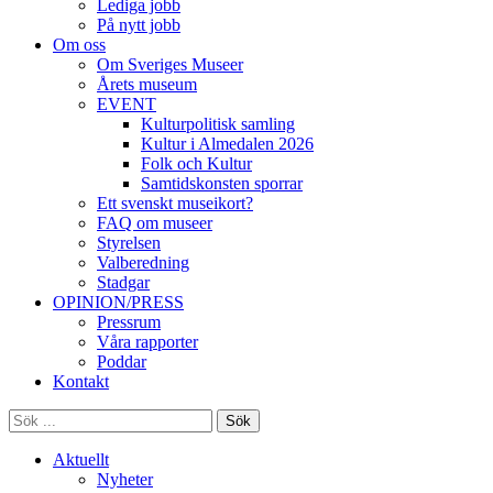
Lediga jobb
På nytt jobb
Om oss
Om Sveriges Museer
Årets museum
EVENT
Kulturpolitisk samling
Kultur i Almedalen 2026
Folk och Kultur
Samtidskonsten sporrar
Ett svenskt museikort?
FAQ om museer
Styrelsen
Valberedning
Stadgar
OPINION/PRESS
Pressrum
Våra rapporter
Poddar
Kontakt
Sök
Aktuellt
Nyheter