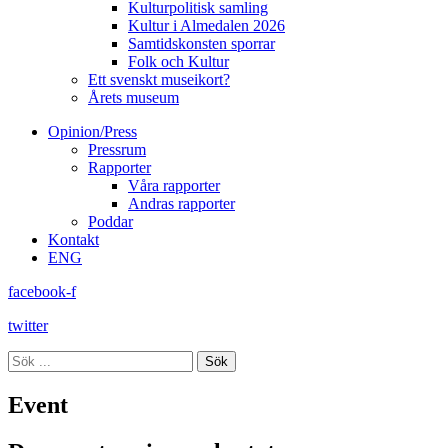
Kulturpolitisk samling
Kultur i Almedalen 2026
Samtidskonsten sporrar
Folk och Kultur
Ett svenskt museikort?
Årets museum
Opinion/Press
Pressrum
Rapporter
Våra rapporter
Andras rapporter
Poddar
Kontakt
ENG
facebook-f
twitter
Sök
Event