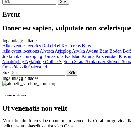
Sök
Event
Donec est sapien, vulputate non scelerisque 
Inga inlägg hittades
Alla event categories
Bokcirkel
Konferens
Kurs
Alla event locations
Alvesta
Arjeplog
Arvika
Avesta
Bara
Boden
Bor
Jokkmokk
Jönköping
Karlskrona
Karlstad
Kiruna
Kristianstad
Krist
Norrköping
Nyköping
Online
Sigtuna
Skara
Skokloster
Skövde
Soln
Örnsköldsvik
Östersund
Sök
Inga inlägg hittades
Ut venenatis non
Ut venenatis non velit
Morbi hendrerit leo vitae quam ornare venenatis. Curabitur gravida di
pellentesque phasellus a risus leo Cras.