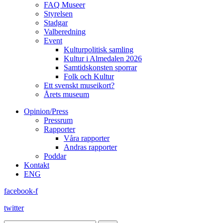
FAQ Museer
Styrelsen
Stadgar
Valberedning
Event
Kulturpolitisk samling
Kultur i Almedalen 2026
Samtidskonsten sporrar
Folk och Kultur
Ett svenskt museikort?
Årets museum
Opinion/Press
Pressrum
Rapporter
Våra rapporter
Andras rapporter
Poddar
Kontakt
ENG
facebook-f
twitter