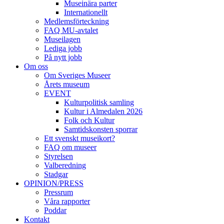
Museinära parter
Internationellt
Medlemsförteckning
FAQ MU-avtalet
Museilagen
Lediga jobb
På nytt jobb
Om oss
Om Sveriges Museer
Årets museum
EVENT
Kulturpolitisk samling
Kultur i Almedalen 2026
Folk och Kultur
Samtidskonsten sporrar
Ett svenskt museikort?
FAQ om museer
Styrelsen
Valberedning
Stadgar
OPINION/PRESS
Pressrum
Våra rapporter
Poddar
Kontakt