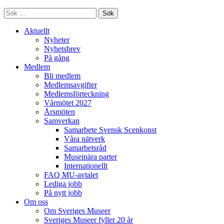
Sök
Aktuellt
Nyheter
Nyhetsbrev
På gång
Medlem
Bli medlem
Medlemsavgifter
Medlemsförteckning
Vårmötet 2027
Årsmöten
Samverkan
Samarbete Svensk Scenkonst
Våra nätverk
Samarbetsråd
Museinära parter
Internationellt
FAQ MU-avtalet
Lediga jobb
På nytt jobb
Om oss
Om Sveriges Museer
Sveriges Museer fyller 20 år