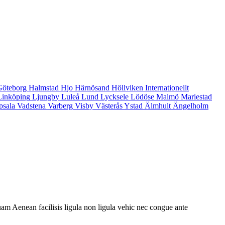
Göteborg
Halmstad
Hjo
Härnösand
Höllviken
Internationellt
Linköping
Ljungby
Luleå
Lund
Lycksele
Lödöse
Malmö
Mariestad
psala
Vadstena
Varberg
Visby
Västerås
Ystad
Älmhult
Ängelholm
am Aenean facilisis ligula non ligula vehic nec congue ante