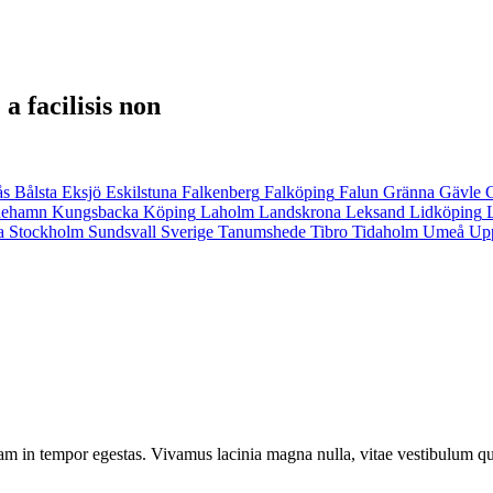
a facilisis non
ås
Bålsta
Eksjö
Eskilstuna
Falkenberg
Falköping
Falun
Gränna
Gävle
inehamn
Kungsbacka
Köping
Laholm
Landskrona
Leksand
Lidköping
a
Stockholm
Sundsvall
Sverige
Tanumshede
Tibro
Tidaholm
Umeå
Up
am in tempor egestas. Vivamus lacinia magna nulla, vitae vestibulum qu