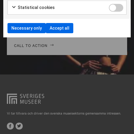
Falkenberg
Morbi hendrerit leo vitae quam ornare venenatis.
Statistical cookies
Curabitur gravida diam in tempor egestas. Vivamus
Falköping
lacinia magna nulla, vitae vestibulum quam Aenean
Falun
facilisis ligula non ligula vehic nec congue ante
Necessary only
Accept all
pellentesque phasellus a risus leo Cras.
Gränna
Gävle
CALL TO ACTION
Göteborg
Halmstad
Hjo
Härnösand
Höllviken
Internationellt
Vi tar tillvara och driver den svenska museisektorns gemensamma intressen.
Jokkmokk
Jönköping