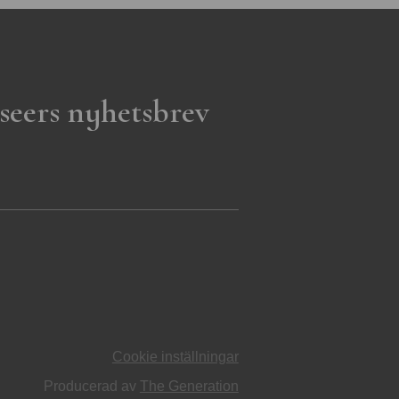
seers nyhetsbrev
Cookie inställningar
Producerad av
The Generation