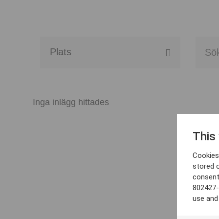
Alla event locations
Alvesta
Inga inlägg hittades
Arjeplog
This
Arvika
Cookies 
Avesta
stored 
consent
Bara
802427-
use and
Boden