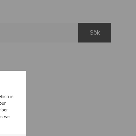
hich is
our
mber
es we