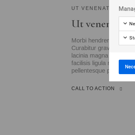
Borås
Manag
UT VENENATIS NON
Bålsta
Ut venenatis n
Ne
Eksjö
Eskilstuna
Sta
Morbi hendrerit leo vit
Curabitur gravida diam
Falkenberg
lacinia magna nulla, v
facilisis ligula non ligu
Falköping
Nece
pellentesque phasellus a
Falun
Gränna
CALL TO ACTION
Gävle
Göteborg
Halmstad