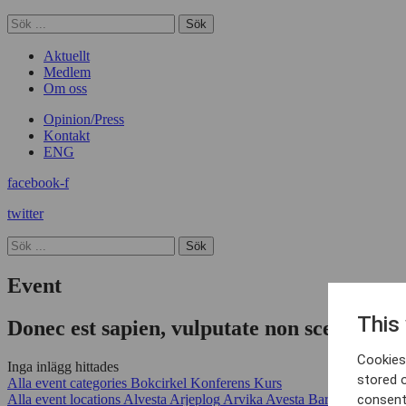
Sök
Aktuellt
Medlem
Om oss
Opinion/Press
Kontakt
ENG
facebook-f
twitter
Sök
Event
This
Donec est sapien, vulputate non scelerisque 
Cookies 
Inga inlägg hittades
stored 
Alla event categories
Bokcirkel
Konferens
Kurs
Alla event locations
Alvesta
Arjeplog
Arvika
Avesta
Bara
Boden
Bor
consent