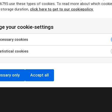
inehamn
Kungsbacka
Köping
Laholm
Landskrona
Leksand
Lidköping
6795 use these types of cookies. To read more about which cooki
a
Stockholm
Sundsvall
Sverige
Tanumshede
Tibro
Tidaholm
Umeå
Up
 storage duration,
click here to get to our cookiepolicy.
e your cookie-settings
cessary cookies
tistical cookies
ssary only
Accept all