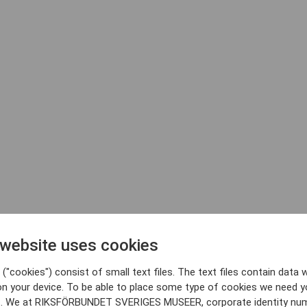
 website uses cookies
a facilisis non
("cookies") consist of small text files. The text files contain data w
on your device. To be able to place some type of cookies we need y
ås
Bålsta
Eksjö
Eskilstuna
Falkenberg
Falköping
Falun
Gränna
Gävle
. We at RIKSFÖRBUNDET SVERIGES MUSEER, corporate identity nu