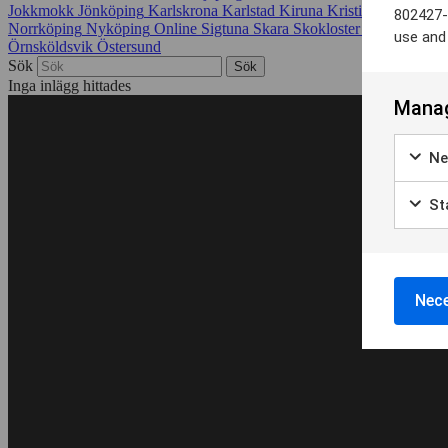
Jokkmokk
Jönköping
Karlskrona
Karlstad
Kiruna
Kristianstad
Krist
802427-
Norrköping
Nyköping
Online
Sigtuna
Skara
Skokloster
Skövde
Soln
use and
Örnsköldsvik
Östersund
Sök
Inga inlägg hittades
Manag
Ne
Sta
Nece