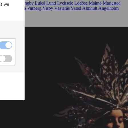
Linköping
Ljungby
Luleå
Lund
Lycksele
Lödöse
Malmö
Mariestad
es we
psala
Vadstena
Varberg
Visby
Västerås
Ystad
Älmhult
Ängelholm