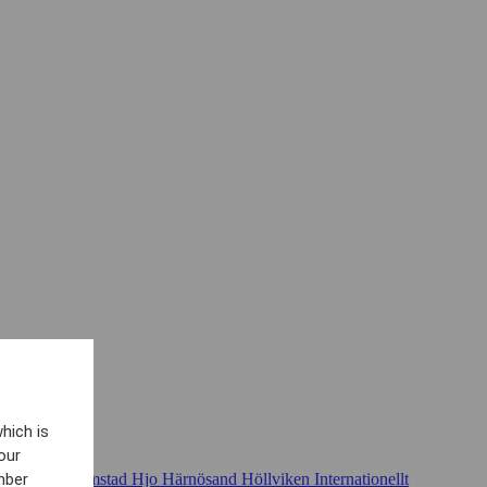
hich is
our
Göteborg
Halmstad
Hjo
Härnösand
Höllviken
Internationellt
mber