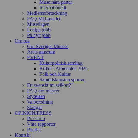
Museinära parter
Internationellt
Medlemsförteckning
FAQ MU-avtalet
Museilagen
Lediga jobb
På nytt jobb
Om oss
Om Sveriges Museer
Årets museum
EVENT
Kulturpolitisk samling
Kultur i Almedalen 2026
Folk och Kultur
Samtidskonsten sporrar
Ett svenskt museikort?
FAQ om museer
Styrelsen
Valberedning
Stadgar
OPINION/PRESS
Pressrum
Våra rapporter
Poddar
Kontakt