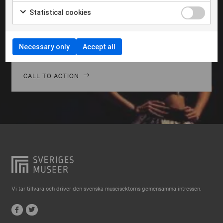
Falkenberg
Morbi hendrerit leo vitae quam ornare venenatis.
Statistical cookies
Curabitur gravida diam in tempor egestas. Vivamus
Falköping
lacinia magna nulla, vitae vestibulum quam Aenean
Falun
facilisis ligula non ligula vehic nec congue ante
Necessary only
Accept all
pellentesque phasellus a risus leo Cras.
Gränna
Gävle
CALL TO ACTION
Göteborg
Halmstad
Hjo
Härnösand
Höllviken
Internationellt
Vi tar tillvara och driver den svenska museisektorns gemensamma intressen.
Jokkmokk
Jönköping