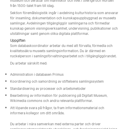
museum och berättar om människor och livet i Sverige och Norden
från 1500-talet fram till idag.
Sektion föremålslogistik ingår i avdelning kulturhistoria som ansvarar
för insamling, dokumentation och kunskapsuppbyggnad av museets
samlingar. Avdelningen tillgängliggör samlingarna och förmedlar
kunskap genom visningsverksamhet, undervisning, publikationer och
utställningar samt genom olika digitala plattformar.
Uppgiften
Som databaskoordinator arbetar du med att förvalta, förmedla och
kvalitetssäkra museets samlingsinformation. Du är därmed en
nyckelperson i samlingsförvaltningsarbetet och i tillgängliggörandet.
Du arbetar särskilt med:
Administration i databasen Primus
Koordinering och samordning av stiftelsens samlingssystem
Standardisering av processer och arbetsmetoder
Bearbetning av information för publicering på Digitalt Museum,
Wikimedia commons och andra relevanta plattformar.
Att löpande svara på frågor, ta fram informationsmaterial och
informera kollegor om ditt område.
Du arbetar i nära samverkan med externa parter och driver
samlingssystemsrelaterade utvecklings- och forskningsprojekt kring