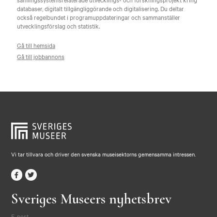
databaser, digitalt tillgängliggörande och digitalisering. Du deltar
också regelbundet i programuppdateringar och sammanställer
utvecklingsförslag och statistik.
Gå till hemsida
Gå till jobbannons
Vi tar tillvara och driver den svenska museisektorns gemensamma intressen.
Sveriges Museers nyhetsbrev
E-post