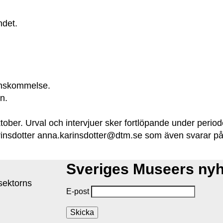
ndet.
renskommelse.
n.
tober. Urval och intervjuer sker fortlöpande under peri
Karinsdotter anna.karinsdotter@dtm.se som även svarar p
Sveriges Museers ny
isektorns
E-post