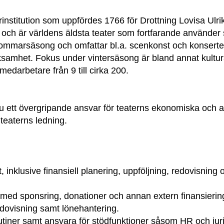
rinstitution som uppfördes 1766 för Drottning Lovisa Ulri
 och är världens äldsta teater som fortfarande använder 
sommarsäsong och omfattar bl.a. scenkonst och konserter
erksamhet. Fokus under vintersäsong är bland annat kultu
edarbetare från 9 till cirka 200.
 ett övergripande ansvar för teaterns ekonomiska och ad
 teaterns ledning.
 inklusive finansiell planering, uppföljning, redovisning
ete med sponsring, donationer och annan extern finansierin
edovisning samt lönehantering.
rutiner samt ansvara för stödfunktioner såsom HR och juri