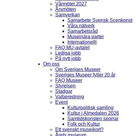
Vårmötet 2027
Årsmöten
Samverkan
Samarbete Svensk Scenkonst
Våra nätverk
Samarbetsråd
Museinära parter
Internationellt
FAQ MU-avtalet
Lediga jobb
På nytt jobb
Om oss
Om Sveriges Museer
Sveriges Museer fyller 20 år
FAQ Museer
Styrelsen
Stadgar
Valberedning
Event
Kulturpolitisk samling
Kultur i Almedalen 2026
Samtidskonsten sporrar
Folk och Kultur
Ett svenskt museikort?
Årets museum