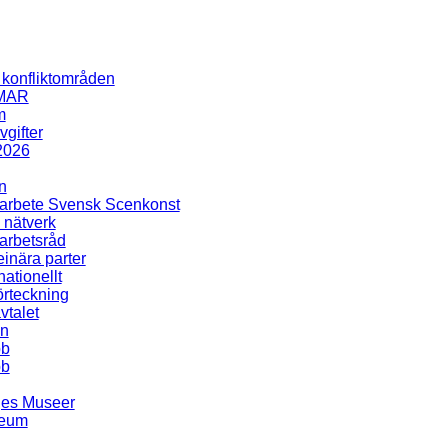
i konfliktområden
MAR
m
gifter
2026
n
rbete Svensk Scenkonst
 nätverk
rbetsråd
inära parter
nationellt
rteckning
talet
en
bb
bb
ges Museer
seum