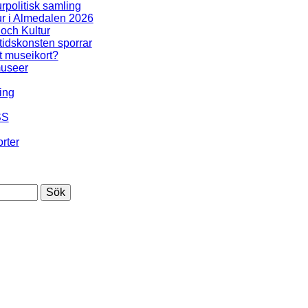
urpolitisk samling
ur i Almedalen 2026
 och Kultur
idskonsten sporrar
t museikort?
useer
ing
SS
rter
Sök