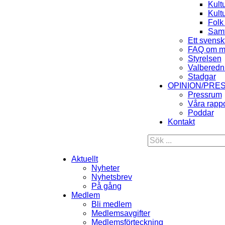
Kult
Kult
Folk
Samt
Ett svensk
FAQ om m
Styrelsen
Valberedn
Stadgar
OPINION/PRE
Pressrum
Våra rappo
Poddar
Kontakt
Aktuellt
Nyheter
Nyhetsbrev
På gång
Medlem
Bli medlem
Medlemsavgifter
Medlemsförteckning