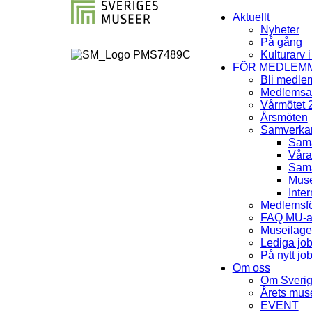
Aktuellt
Nyheter
På gång
Kulturarv 
FÖR MEDLEM
Bli medle
Medlemsav
Vårmötet 
Årsmöten
Samverka
Sama
Våra
Sama
Muse
Inter
Medlemsfö
FAQ MU-av
Museilag
Lediga jo
På nytt jo
Om oss
Om Sveri
Årets mu
EVENT