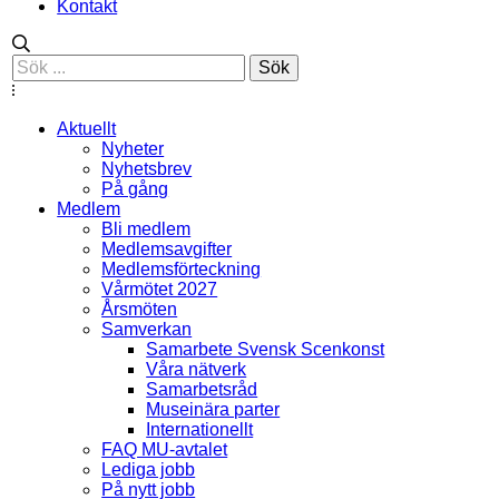
Kontakt
Sök
Aktuellt
Nyheter
Nyhetsbrev
På gång
Medlem
Bli medlem
Medlemsavgifter
Medlemsförteckning
Vårmötet 2027
Årsmöten
Samverkan
Samarbete Svensk Scenkonst
Våra nätverk
Samarbetsråd
Museinära parter
Internationellt
FAQ MU-avtalet
Lediga jobb
På nytt jobb