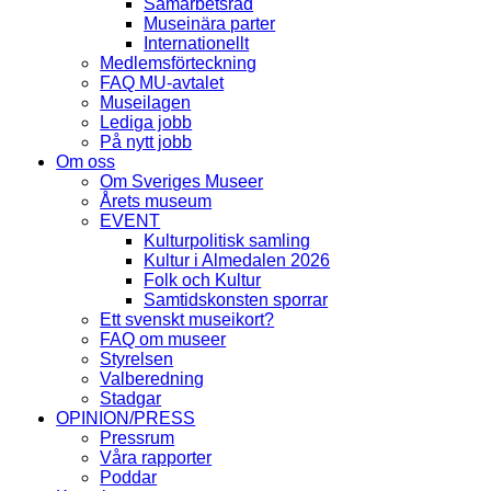
Samarbetsråd
Museinära parter
Internationellt
Medlemsförteckning
FAQ MU-avtalet
Museilagen
Lediga jobb
På nytt jobb
Om oss
Om Sveriges Museer
Årets museum
EVENT
Kulturpolitisk samling
Kultur i Almedalen 2026
Folk och Kultur
Samtidskonsten sporrar
Ett svenskt museikort?
FAQ om museer
Styrelsen
Valberedning
Stadgar
OPINION/PRESS
Pressrum
Våra rapporter
Poddar