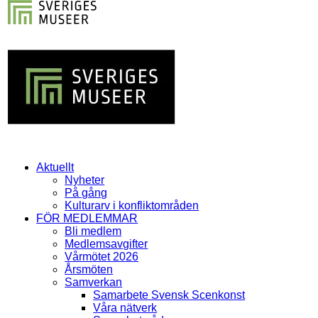
Aktuellt
Nyheter
På gång
Kulturarv i konfliktområden
FÖR MEDLEMMAR
Bli medlem
Medlemsavgifter
Vårmötet 2026
Årsmöten
Samverkan
Samarbete Svensk Scenkonst
Våra nätverk