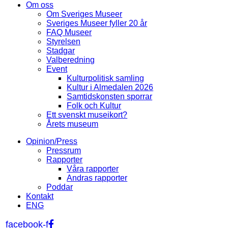
Om oss
Om Sveriges Museer
Sveriges Museer fyller 20 år
FAQ Museer
Styrelsen
Stadgar
Valberedning
Event
Kulturpolitisk samling
Kultur i Almedalen 2026
Samtidskonsten sporrar
Folk och Kultur
Ett svenskt museikort?
Årets museum
Opinion/Press
Pressrum
Rapporter
Våra rapporter
Andras rapporter
Poddar
Kontakt
ENG
facebook-f