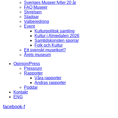
Sveriges Museer fyller 20 år
FAQ Museer
Styrelsen
Stadgar
Valberedning
Event
Kulturpolitisk samling
Kultur i Almedalen 2026
Samtidskonsten sporrar
Folk och Kultur
Ett svenskt museikort?
Årets museum
Opinion/Press
Pressrum
Rapporter
Våra rapporter
Andras rapporter
Poddar
Kontakt
ENG
facebook-f