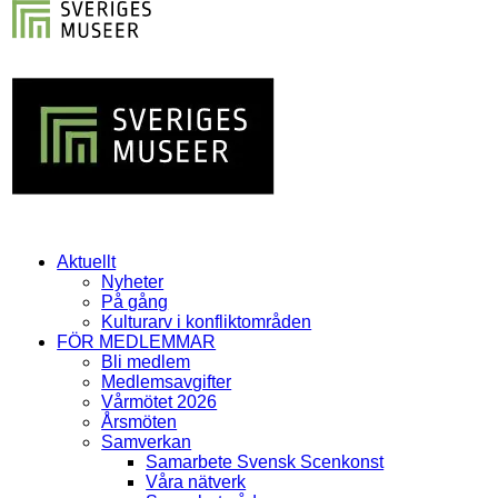
Aktuellt
Nyheter
På gång
Kulturarv i konfliktområden
FÖR MEDLEMMAR
Bli medlem
Medlemsavgifter
Vårmötet 2026
Årsmöten
Samverkan
Samarbete Svensk Scenkonst
Våra nätverk