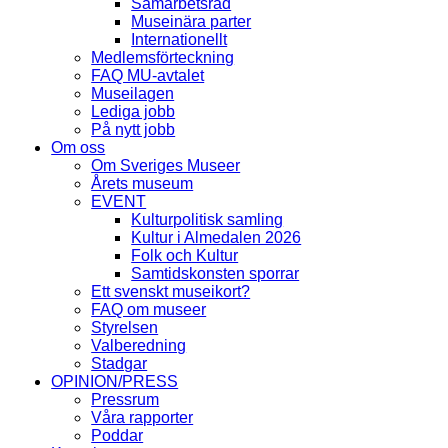
Samarbetsråd
Museinära parter
Internationellt
Medlemsförteckning
FAQ MU-avtalet
Museilagen
Lediga jobb
På nytt jobb
Om oss
Om Sveriges Museer
Årets museum
EVENT
Kulturpolitisk samling
Kultur i Almedalen 2026
Folk och Kultur
Samtidskonsten sporrar
Ett svenskt museikort?
FAQ om museer
Styrelsen
Valberedning
Stadgar
OPINION/PRESS
Pressrum
Våra rapporter
Poddar