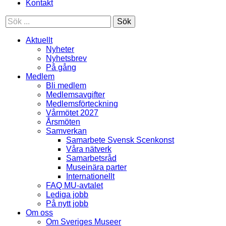
Kontakt
Sök
Aktuellt
Nyheter
Nyhetsbrev
På gång
Medlem
Bli medlem
Medlemsavgifter
Medlemsförteckning
Vårmötet 2027
Årsmöten
Samverkan
Samarbete Svensk Scenkonst
Våra nätverk
Samarbetsråd
Museinära parter
Internationellt
FAQ MU-avtalet
Lediga jobb
På nytt jobb
Om oss
Om Sveriges Museer