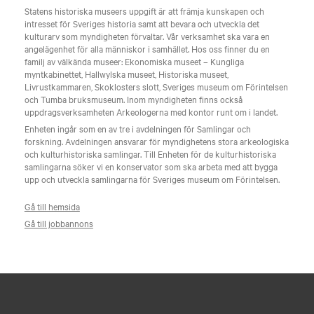
Statens historiska museers uppgift är att främja kunskapen och
intresset för Sveriges historia samt att bevara och utveckla det
kulturarv som myndigheten förvaltar. Vår verksamhet ska vara en
angelägenhet för alla människor i samhället. Hos oss finner du en
familj av välkända museer: Ekonomiska museet – Kungliga
myntkabinettet, Hallwylska museet, Historiska museet,
Livrustkammaren, Skoklosters slott, Sveriges museum om Förintelsen
och Tumba bruksmuseum. Inom myndigheten finns också
uppdragsverksamheten Arkeologerna med kontor runt om i landet.
Enheten ingår som en av tre i avdelningen för Samlingar och
forskning. Avdelningen ansvarar för myndighetens stora arkeologiska
och kulturhistoriska samlingar. Till Enheten för de kulturhistoriska
samlingarna söker vi en konservator som ska arbeta med att bygga
upp och utveckla samlingarna för Sveriges museum om Förintelsen.
Gå till hemsida
Gå till jobbannons