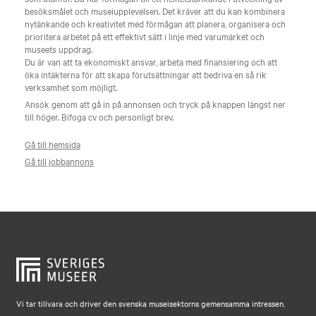
besöksmålet och museiupplevelsen. Det kräver att du kan kombinera
nytänkande och kreativitet med förmågan att planera, organisera och
prioritera arbetet på ett effektivt sätt i linje med varumärket och
museets uppdrag.
Du är van att ta ekonomiskt ansvar, arbeta med finansiering och att
öka intäkterna för att skapa förutsättningar att bedriva en så rik
verksamhet som möjligt.
Ansök genom att gå in på annonsen och tryck på knappen längst ner
till höger. Bifoga cv och personligt brev.
Gå till hemsida
Gå till jobbannons
Vi tar tillvara och driver den svenska museisektorns gemensamma intressen.