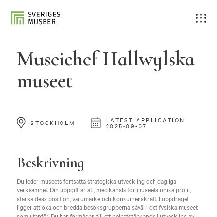
Museichef Hallwylska
museet
LATEST APPLICATION
STOCKHOLM
2025-09-07
Beskrivning
Du leder museets fortsatta strategiska utveckling och dagliga
verksamhet. Din uppgift är att, med känsla för museets unika profil,
stärka dess position, varumärke och konkurrenskraft. I uppdraget
ligger att öka och bredda besöksgrupperna såväl i det fysiska museet
som utanför. Du har förmågan till ett helhetstänkande i utveckling av