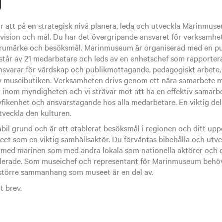
g
r att på en strategisk nivå planera, leda och utveckla Marinmuse
ision och mål. Du har det övergripande ansvaret för verksamhet
rumärke och besöksmål. Marinmuseum är organiserad med en pu
år av 21 medarbetare och leds av en enhetschef som rapporterar 
nsvarar för värdskap och publikmottagande, pedagogiskt arbete
v museibutiken. Verksamheten drivs genom ett nära samarbete m
 inom myndigheten och vi strävar mot att ha en effektiv samarb
yfikenhet och ansvarstagande hos alla medarbetare. En viktig del i 
tveckla den kulturen.
l grund och är ett etablerat besöksmål i regionen och ditt uppdr
et som en viktig samhällsaktör. Du förväntas bibehålla och utv
l med marinen som med andra lokala som nationella aktörer och
lerade. Som museichef och representant för Marinmuseum behöv
t större sammanhang som museet är en del av.
t brev.