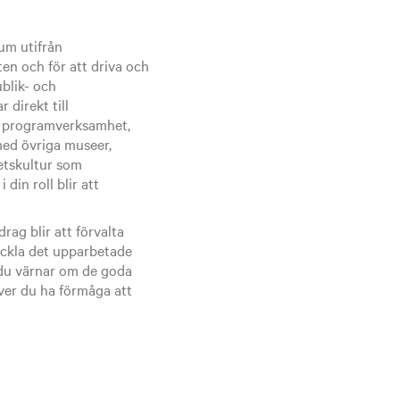
um utifrån
en och för att driva och
blik- och
direkt till
, programverksamhet,
ed övriga museer,
etskultur som
din roll blir att
ag blir att förvalta
eckla det upparbetade
 du värnar om de goda
er du ha förmåga att