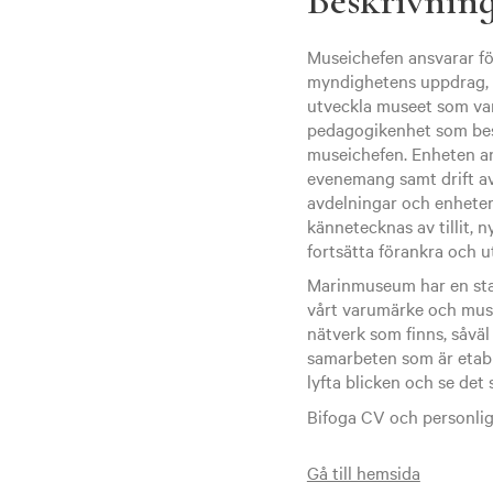
Beskrivnin
Museichefen ansvarar fö
myndighetens uppdrag, v
utveckla museet som va
pedagogikenhet som best
museichefen. Enheten a
evenemang samt drift a
avdelningar och enheter
kännetecknas av tillit, n
fortsätta förankra och u
Marinmuseum har en stabi
vårt varumärke och muse
nätverk som finns, såvä
samarbeten som är etab
lyfta blicken och se de
Bifoga CV och personlig
Gå till hemsida