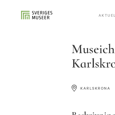
AKTUE
Museich
Karlskr
KARLSKRONA