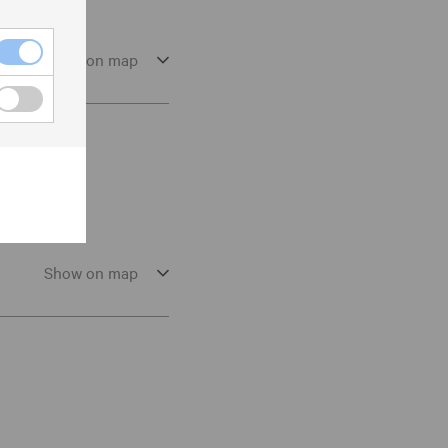
Show on map
Show on map