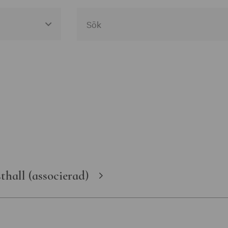
egories
useer
gen Västra
en
thall (associerad)
t
ka museer