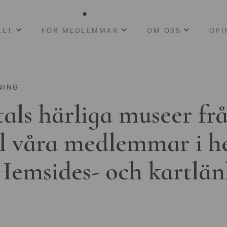
LLT
FÖR MEDLEMMAR
OM OSS
OPI
NING
als härliga museer fr
ll våra medlemmar i h
Hemsides- och kartlän