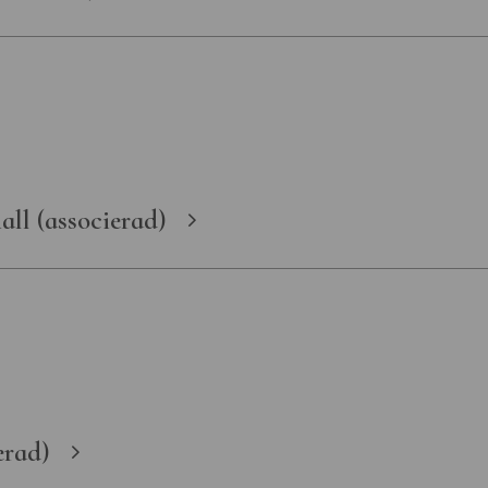
all (associerad)
erad)