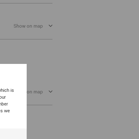
Show on map
hich is
Show on map
our
mber
es we