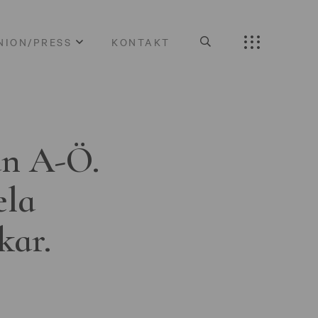
NION/PRESS
KONTAKT
ån A-Ö.
ela
kar.