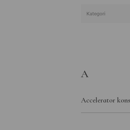
Alla member cat
Alla museer
Associerad
Göteborgs stad
A
Helsingborgs m
Kulturförvaltnin
Götalandsregion
Accelerator kons
Moderna musee
Statens historis