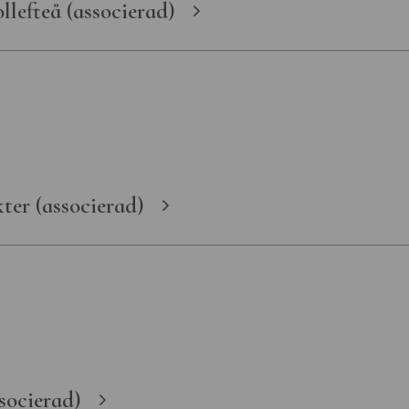
ör maritim-
llefteå (associerad)
rsvarshistoria
för
rk
museum
ter (associerad)
socierad)