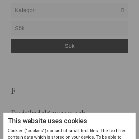
Alla member categories
Alla museer
Associerad
Göteborgs stad
Helsingborgs museer
Kulturförvaltningen Västra Götalandsregionen
Moderna museet
F
Statens historiska museer
Statens museer för maritim- transport- och
Fredriksdals museer och
försvarshistoria
Show on
trädgårdar
This website uses cookies
map
Statens museer för världskultur
Cookies ("cookies") consist of small text files. The text files
Statens musikverk
contain data which is stored on your device. To be able to