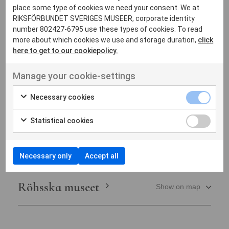
place some type of cookies we need your consent. We at
Östergötlands museum
G
RIKSFÖRBUNDET SVERIGES MUSEER, corporate identity
number 802427-6795 use these types of cookies. To read
more about which cookies we use and storage duration,
click
here to get to our cookiepolicy.
Göteborgs konstmuseum
Show on map
Manage your cookie-settings
Necessary cookies
Göteborgs stadsmuseum
Show on map
Statistical cookies
R
Necessary only
Accept all
Röhsska museet
Show on map